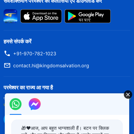
सर्वशक्तिमान परमेश्वर की कलीसिया ऐप डाउनलोड करें
हमसे संपर्क करें
+91-970-782-1023
contact.hi@kingdomsalvation.org
परमेश्वर का राज्य आ गया है
परमेश्वर का राज्य पृथ्वी पर आ गया है! क्या आप इसमें प्रवेश करना चाहते हैं?
और अधिक
जानें
WhatsApp पर हमसे संपर्क करें
🎁❤️आज, आप बहुत भाग्यशाली हैं। बटन पर क्लिक