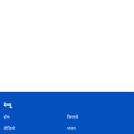
मेन्यू
होम
किताबें
वीडियो
भजन