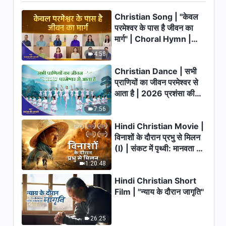
Video
4:32
Christian Song | "केवल
परमेश्वर के पास है जीवन का
Christian Song | परमेश्वर में आस्था
मार्ग" | Choral Hymn |
की उक्तियाँ | Music Video (Hindi
2026 प्रशंसा की आवाजें
Subtitles)
4:58
4:11
Christian Dance | सभी
प्राणियों का जीवन परमेश्वर से
Chinese Christian Song | सत्य
आता है | 2026 प्रशंसा की
के लिए तुम्हें सब कुछ त्याग देना चाहिए
आवाजें
(Hindi Subtitles)
7:56
3:34
Hindi Christian Movie |
Chinese Christian Song |
विनाशों के दौरान प्रभु से मिलन
परमेश्वर के वचन हैं, कभी न बदलने वाले
(I) | संकट में पृथ्वी: मानवता का
सत्य (Hindi Subtitles)
भाग्य कहाँ जा रहा है?
5:36
1:20:48
Hindi Christian Short
Christian Song | इंसान को सौभाग्य
Film | "न्याय के दौरान जागृति"
के लिये करनी चाहिये परमेश्वर की आराधना
(Hindi Subtitles)
4:26
26:25