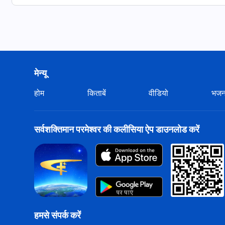
मेन्यू
होम
किताबें
वीडियो
भज
सर्वशक्तिमान परमेश्वर की कलीसिया ऐप डाउनलोड करें
हमसे संपर्क करें