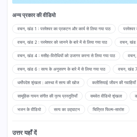
मनोहारी और कोमल है उसकी आवाज़,
अन्य प्रकार की वीडियो
उसका रूप पास से गुज़रता है और मुड़ता है,
वचन, खंड 1 : परमेश्वर का प्रकटन और कार्य से लिया गया पाठ
परमेश्वर
आगोश में लेता है पूरी इंसानियत को।
वचन, खंड 2 : परमेश्वर को जानने के बारे में से लिया गया पाठ
वचन, खंड 3
सुंदर और सौम्य है उसका चेहरा।
वचन, खंड 4 : मसीह-विरोधियों को उजागर करना से लिया गया पाठ
वचन, 
उसने न कभी छोड़ा है, ओझल कभी न हुआ है।
वचन, खंड 6 : सत्य के अनुसरण के बारे में से लिया गया पाठ
वचन, खंड 7 
दिन-रात साथ है इंसान के वो।
धर्मोपदेश शृंखला : आस्था में सत्य की खोज
कलीसियाई जीवन की गवाहियाँ
सतत साथी है इंसान का वो।
सामूहिक गायन संगीत की नृत्य प्रस्तुतियाँ
समवेत वीडियो शृंखला
क
समर्पित परवाह, विशेष अनुराग अपना
जो प्रदर्शित करता है वो इंसान के लिये,
भजन के वीडियो
सत्य का उद्घाटन
चित्रित फिल्म-सारांश
अपनी सच्ची चिंता और प्यार इंसान के लिये,
उत्तर यहाँ दें
वो सब रोशनी में आए धीरे-धीरे