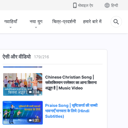
अनुसरण करना चाहिए | Music Video
मोबाइल ऐप
हिन्दी
3:52
Christian Song | परमेश्वर की सारी
गवाहियाँ
नया युग
चित्र-प्रदर्शनी
हमारे बारे में
सृष्टि उसकी प्रभुता के अधीन होनी चाहिए
3:33
Chinese Christian Song | मानव
का अस्तित्व परमेश्वर पर निर्भर है (Hindi
ऐसी और वीडियो
179
/
216
Subtitles)
4:25
Chinese Christian Song |
सर्वशक्तिमान परमेश्वर का आना कितना
अद्भुत है | Music Video
3:34
Praise Song | सृष्टिकर्त्ता की सच्ची
भावनाएँ मानवता के लिये (Hindi
Subtitles)
6:31