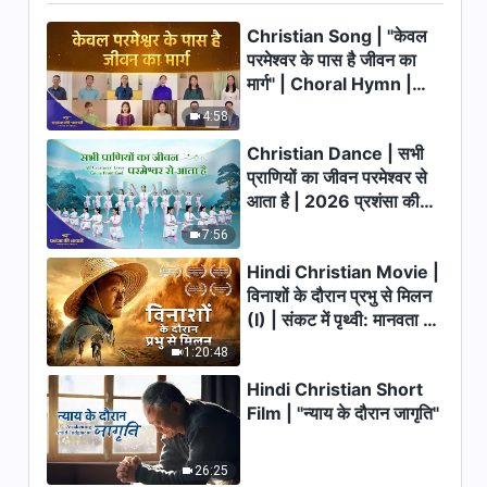
53:04
Christian
Christian Song | "केवल
Hindi Christian Testimony
परमेश्वर के पास है जीवन का
Video | आस्था : शक्ति का स्रोत |
मार्ग" | Choral Hymn |
True Story of a Christian
2026 प्रशंसा की आवाजें
38:31
4:58
Christian Dance | सभी
Hindi Christian Testimony
प्राणियों का जीवन परमेश्वर से
Video | सच्ची रिपोर्ट दबाने की पीड़ा
आता है | 2026 प्रशंसा की
सहना (II) | True Story of a
आवाजें
44:17
Christian
7:56
Hindi Christian Movie |
Hindi Christian Testimony
विनाशों के दौरान प्रभु से मिलन
Video | झूठ से सिर्फ दर्द मिले | True
Story of a Christian
(I) | संकट में पृथ्वी: मानवता का
38:56
भाग्य कहाँ जा रहा है?
1:20:48
Hindi Christian Testimony
Hindi Christian Short
Video | कैसे मैं अहंकार से मुक्त हुई |
Film | "न्याय के दौरान जागृति"
True Story of a Christian
30:36
26:25