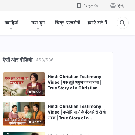
34:10
मोबाइल ऐप
हिन्दी
Hindi Christian Testimony
Video | मनमानी से अपना और दूसरों का
गवाहियाँ
नया युग
चित्र-प्रदर्शनी
हमारे बारे में
नुकसान होता है
40:50
Hindi Christian Testimony
Video | किसी का दिल दुखे तो भी सत्य
पर अमल करो | True Story of a
ऐसी और वीडियो
463
/
636
27:25
Christian
Hindi Christian Testimony
Video | एक झूठे अगुआ का जागना |
True Story of a Christian
36:44
Hindi Christian Testimony
Video | कलीसियाओं के बँटवारे से सीखे
सबक | True Story of a
37:57
Christian