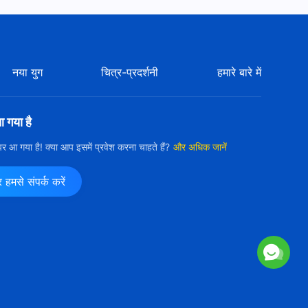
Hindi Christian Testimony
Video | एक मूल्यांकन जिसने मुझे
उजागर किया | True Story of a
31:10
Christian
Hindi Christian Testimony
नया युग
चित्र-प्रदर्शनी
हमारे बारे में
Video | ईमानदारी से बोलने का संघर्ष |
True Story of a Christian
41:22
आ गया है
Hindi Christian Testimony
ी पर आ गया है! क्या आप इसमें प्रवेश करना चाहते हैं?
और अधिक जानें
Video | एक खुशामदी इंसान की
धोखेबाजी | True Story of a
32:24
Christian
मसे संपर्क करें
Hindi Christian Testimony
Video | झूठे अगुआ की रिपोर्ट करना :
एक मुश्किल राह
38:14
Hindi Christian Testimony
Video | अनुराग से अपना मन दूषित न
होने दें | True Story of a