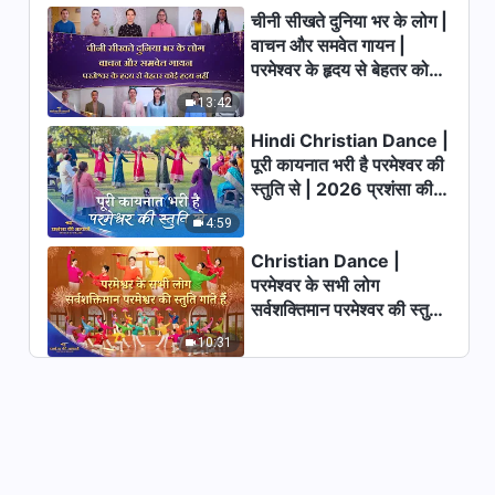
पीड़ादायक परीक्षणों के माध्यम से तुम
चीनी सीखते दुनिया भर के लोग |
परमेश्वर की सुंदरता को जान सकते हो
4:21
वाचन और समवेत गायन |
परमेश्वर के हृदय से बेहतर कोई
Hindi Christian Song |
हृदय नहीं | 2026 स्तुति की
13:42
व्यवहारिक परमेश्वर में आस्था से बहुत लाभ
ध्वनियाँ
हैं
Hindi Christian Dance |
6:41
पूरी कायनात भरी है परमेश्वर की
स्तुति से | 2026 प्रशंसा की
Hindi Christian Song | समस्त
आवाजें
मानवजाति को परमेश्वर की आराधना करनी
4:59
चाहिए
Christian Dance |
3:26
परमेश्वर के सभी लोग
सर्वशक्तिमान परमेश्वर की स्तुति
Hindi Christian Song | पूरब की
ओर लाया है परमेश्वर अपनी महिमा
गाते हैं | 2026 प्रशंसा की
10:31
आवाजें
4:02
Hindi Christian Song | मैं फिर से
उठूँगा
6:35