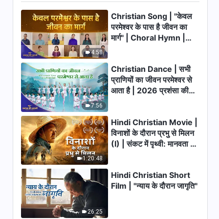
Christian Song | "केवल
Hindi Christian Song | परमेश्वर
का धार्मिक स्वभाव है अनूठा
परमेश्वर के पास है जीवन का
मार्ग" | Choral Hymn |
3:58
2026 प्रशंसा की आवाजें
4:58
Hindi Christian Song | परमेश्वर
Christian Dance | सभी
मनुष्य का परिणाम इस आधार पर तय करता
प्राणियों का जीवन परमेश्वर से
है कि क्या उसके पास सत्य है
आता है | 2026 प्रशंसा की
3:19
आवाजें
7:56
Hindi Christian Song | अपने
Hindi Christian Movie |
उद्देश्य को पूरा करने के लिए जीना ही सार्थक
है
विनाशों के दौरान प्रभु से मिलन
8:22
(I) | संकट में पृथ्वी: मानवता का
भाग्य कहाँ जा रहा है?
1:20:48
Hindi Christian Song | सत्य को
स्वीकारने वाले ही परमेश्वर की वाणी सुन
Hindi Christian Short
सकते हैं
Film | "न्याय के दौरान जागृति"
5:31
Hindi Christian Song | केवल
26:25