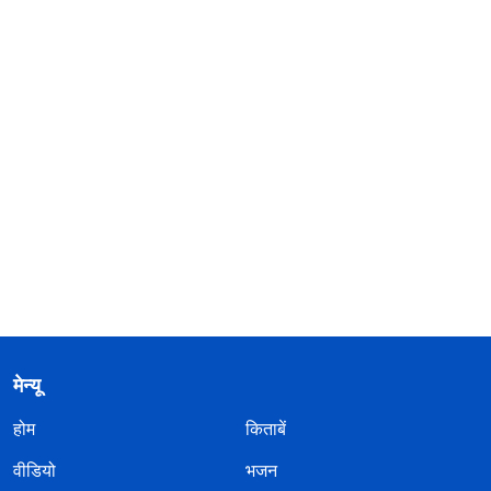
मेन्यू
होम
किताबें
वीडियो
भजन