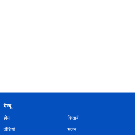
मेन्यू
होम
किताबें
वीडियो
भजन