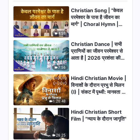
the Return of the Lord Jesus
Christian Song | "केवल
2:57:51
परमेश्वर के पास है जीवन का
मार्ग" | Choral Hymn |
Hindi Christian Movie | संकट में
स्वर्गारोहण | Blessed Are Those
2026 प्रशंसा की आवाजें
4:58
Who Accept Jesus' Second
3:13:39
Coming
Christian Dance | सभी
प्राणियों का जीवन परमेश्वर से
Hindi Christian Movie | धन्‍य हैं
आता है | 2026 प्रशंसा की
वे, जो मन के दीन हैं | Have You
आवाजें
Welcomed the Return of Lord
7:56
2:42:14
Jesus?
Hindi Christian Movie |
विनाशों के दौरान प्रभु से मिलन
Hindi Christian Movie | परमेश्‍वर
(I) | संकट में पृथ्वी: मानवता का
का नाम बदल गया है?! | The New
Name of the Returned Lord
भाग्य कहाँ जा रहा है?
1:20:48
2:37:05
Jesus
Hindi Christian Short
Hindi Christian Movie |
Film | "न्याय के दौरान जागृति"
सुसमाचार दूत | Spreading the
Gospel of the Lord Jesus'
2:03:02
Second Coming
26:25