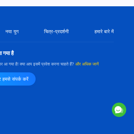
Hindi Christian Movie "कौन
चढ़ा रहा है परमेश्वर को दोबारा सूली पर" |
The Pharisees Have
1:41:40
Reappeared
नया युग
चित्र-प्रदर्शनी
हमारे बारे में
Hindi Christian Movie बाइबल के
बारे में रहस्य का खुलासा | Unveiling
the Hidden Mystery in the
आ गया है
2:48:57
Bible
ी पर आ गया है! क्या आप इसमें प्रवेश करना चाहते हैं?
और अधिक जानें
Hindi Christian Movie "द्वार पर
दस्तक" (Hindi Dubbed)
मसे संपर्क करें
2:33:07
Hindi Christian Movie | "मेरे
काम में दखल मत दीजिए"
2:24:12
Hindi Christian Movie "मायाजाल
को तोड़ दो"