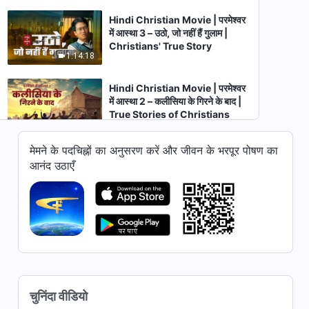
Hindi Christian Movie | परमेश्वर
में आस्था 3 – उठो, जो नहीं हैं गुलाम |
Christians' True Story
1:14:18
Hindi Christian Movie | परमेश्वर
में आस्था 2 – कलीसिया के गिरने के बाद |
True Stories of Christians
1:30:04
मेमने के पदचिह्नों का अनुसरण करें और जीवन के भरपूर पोषण का
Hindi Christian Family Movie
आनंद उठाएँ
| माँ की ममता | How to Lead Your
Child to the Right Path of Life
1:43:35
Hindi Christian Movie | ईमान से
समझौता नहीं | Christian
Testimony in the Workplace
1:25:02
(Hindi Dubbed)
Hindi Christian Movie | विजय
चुनिंदा वीडियो
गान | Preaching the Gospel of