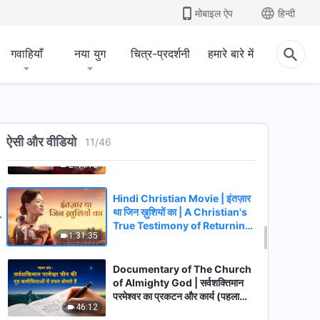
True Testimony
मोबाइल ऐप
हिन्दी
2:48:21
गवाहियाँ
नया युग
चित्र-प्रदर्शनी
हमारे बारे में
Hindi Christian Movie | "तड़प"
2:12:15
Hindi Christian Movie | स्वप्न से
ऐसी और वीडियो
जागृति | Revealing the Mystery
11
/
46
of Rapture Into Kingdom of
2:44:10
Heaven
Hindi Christian Movie | इंतज़ार
था जिन ख़ुशियों का | A Christian's
True Testimony of Returning
1:31:35
to God
Documentary of The Church
of Almighty God | सर्वशक्तिमान
परमेश्वर का प्रकटन और कार्य (पहला
46:12
खंड)