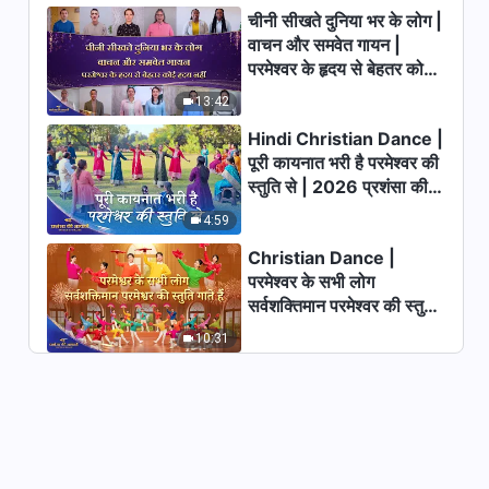
चीनी सीखते दुनिया भर के लोग |
Hindi Christian Movie |
वाचन और समवेत गायन |
महाअज्ञान | Who Should We
परमेश्वर के हृदय से बेहतर कोई
Listen to in Welcoming the
1:38:59
हृदय नहीं | 2026 स्तुति की
Lord's Return?
13:42
ध्वनियाँ
Hindi Christian Dance |
Hindi Christian Movie | सिंहासन
से बहता है जीवन जल | How to Seek
पूरी कायनात भरी है परमेश्वर की
the Footsteps of God
स्तुति से | 2026 प्रशंसा की
2:40:52
आवाजें
4:59
Hindi Christian Movie जोखिम
Christian Dance |
भरा है मार्ग स्वर्ग के राज्य का | Find the
परमेश्वर के सभी लोग
Path to the Heavenly
सर्वशक्तिमान परमेश्वर की स्तुति
2:23:19
Kingdom
गाते हैं | 2026 प्रशंसा की
10:31
आवाजें
Hindi Gospel Movie | भक्ति का
भेद - भाग 2 | Preaching the
Gospel of the Second
3:05:46
Coming of Lord Jesus
Hindi Christian Movie | तोड़
डालो अफ़वाहों की ज़ंजीरें |