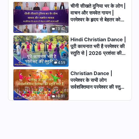
With Lyrics
चीनी सीखते दुनिया भर के लोग |
6:04
वाचन और समवेत गायन |
परमेश्वर के हृदय से बेहतर कोई
अंत के दिनों का न्याय युग को समाप्त करने
का कार्य है | Hindi Christian Song
हृदय नहीं | 2026 स्तुति की
13:42
With Lyrics
ध्वनियाँ
6:26
Hindi Christian Dance |
पूरी कायनात भरी है परमेश्वर की
इंसान के लिए परमेश्वर के प्रबंध के मायने |
स्तुति से | 2026 प्रशंसा की
Hindi Christian Song With
आवाजें
Lyrics
4:59
3:24
Christian Dance |
परमेश्वर के सभी लोग
परमेश्वर छ: हज़ार साल की प्रबंधन योजना
सर्वशक्तिमान परमेश्वर की स्तुति
का शासक है | Hindi Christian
Song With Lyrics
गाते हैं | 2026 प्रशंसा की
10:31
5:02
आवाजें
Hindi Christian Song | परमेश्वर
के वचनों से खुद को लैस करना तुम्हारी
सर्वोच्च प्राथमिकता है
4:06