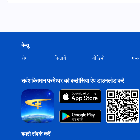
मेन्यू
होम
किताबें
वीडियो
भज
सर्वशक्तिमान परमेश्वर की कलीसिया ऐप डाउनलोड करें
हमसे संपर्क करें