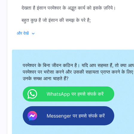
देखता है इंसान परमेश्वर के अद्भुत कार्य को इसके ज़रिये।
बहुत कुछ है जो इंसान की समझ के परे है;
चहुँ ओर हैं चमत्कार और रहस्य बड़े हैं।
और देखें
और बहुतों ने इसीलिये कर दिया समर्पण।
उसके वचन के न्याय के परे कोई जाता नहीं,
परमेश्वर के बिना जीवन कठिन है। यदि आप सहमत हैं, तो क्या आ
और अंधेरा कोई उसके अधिकार पर व्याप्त होता नहीं।
परमेश्वर पर भरोसा करने और उसकी सहायता प्राप्त करने के लिए
उनके समक्ष आना चाहते हैं?
इंसान होता है समर्पित,
उसके देहधारण, अधिकार और वचन के न्याय की वजह से।
WhatsApp पर हमसे संपर्क करें
किया नहीं समर्पण जिन्होंने कभी, टेकते हैं घुटने समक्ष परमेश्वर के,
Messenger पर हमसे संपर्क करें
जब होता है सामना उसके वचन से।
झुकते हैं उसके वचन के न्याय के आगे,