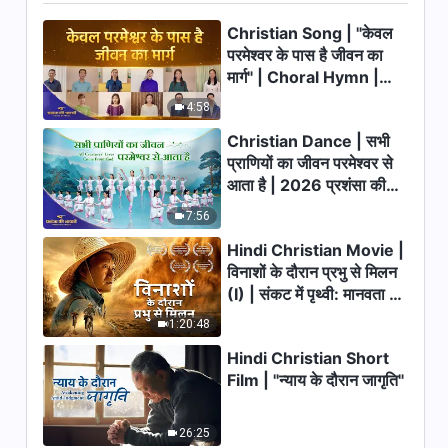
तुम्हें जानना चाहिए परमेश्वर को उसके कार्य
Christian Song | "केवल
द्वारा | Hindi Christian Song
With Lyrics
परमेश्वर के पास है जीवन का
5:40
मार्ग" | Choral Hymn |
2026 प्रशंसा की आवाजें
4:58
देहधारी मानव पुत्र स्वयं परमेश्वर है |
Hindi Christian Song With
Christian Dance | सभी
Lyrics
प्राणियों का जीवन परमेश्वर से
4:30
आता है | 2026 प्रशंसा की
आवाजें
विजय कार्य का सार | Hindi
7:56
Christian Song With Lyrics
Hindi Christian Movie |
7:48
विनाशों के दौरान प्रभु से मिलन
(I) | संकट में पृथ्वी: मानवता का
मसीह की वापसी का स्वागत तुम कैसे
भाग्य कहाँ जा रहा है?
1:20:48
करोगे? | Hindi Christian Song
With Lyrics
Hindi Christian Short
6:04
Film | "न्याय के दौरान जागृति"
परमेश्वर इंसानी दुनिया के अन्याय को दूर
करेगा | Hindi Christian Song
26:25