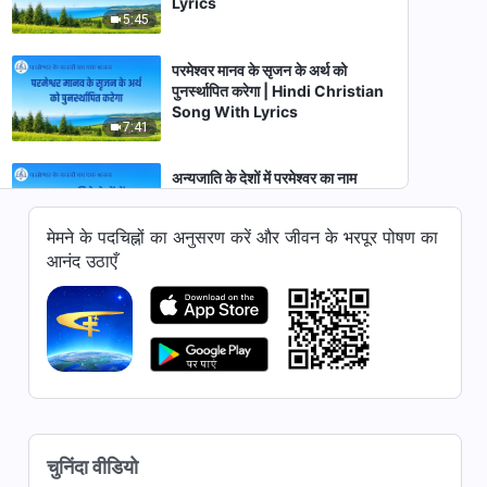
Lyrics
5:45
परमेश्वर मानव के सृजन के अर्थ को
पुनर्स्थापित करेगा | Hindi Christian
Song With Lyrics
7:41
अन्यजाति के देशों में परमेश्वर का नाम
फैलेगा | Hindi Christian Song
With Lyrics
मेमने के पदचिह्नों का अनुसरण करें और जीवन के भरपूर पोषण का
5:41
आनंद उठाएँ
मसीह जो अभिव्यक्त करता है वो आत्मा है |
Hindi Christian Song With
Lyrics
4:41
Hindi Christian Song | परमेश्वर
की बुद्धि, शैतान की साज़िशों का सामना
करने में प्रकट होती है (Lyrics)
3:56
चुनिंदा वीडियो