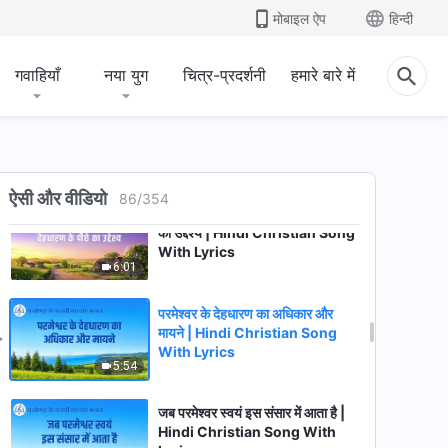
परमेश्वर का राज्य प्रकट हुआ है धरती पर |
मोबाइल ऐप
हिन्दी
Hindi Christian Song With
Lyrics
6:36
गवाहियाँ
नया युग
चित्र-प्रदर्शनी
हमारे बारे में
परमेश्वर के नाम का अर्थ | Hindi
Christian Song With Lyrics
5:54
ऐसी और वीडियो
86
/
354
अंत के दिनों में परमेश्वर के देहधारण के पीछे
का उद्देश्य | Hindi Christian Song
With Lyrics
6:01
परमेश्वर के देहधारण का अधिकार और
मायने | Hindi Christian Song
With Lyrics
5:54
जब परमेश्वर स्वयं इस संसार में आता है |
Hindi Christian Song With