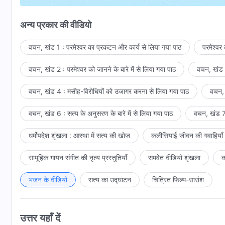
करते नहीं छानबीन या परख कभी अपनी ज़बाँ से।
अन्य प्रकार की वीडियो
प्रकट होता है परमेश्वर देह में सामान्य मानव की तरह,
वचन, खंड 1 : परमेश्वर का प्रकटन और कार्य से लिया गया पाठ
परमेश्वर
मगर देखता है इंसान उसका अधिकार पूरा उसके वचन में।
वचन, खंड 2 : परमेश्वर को जानने के बारे में से लिया गया पाठ
वचन, खंड 3
वो स्वयं परमेश्वर है,
वचन, खंड 4 : मसीह-विरोधियों को उजागर करना से लिया गया पाठ
वचन, 
उसी की अभिव्यक्ति है उसके वचन में।
वचन, खंड 6 : सत्य के अनुसरण के बारे में से लिया गया पाठ
वचन, खंड 7 
कर सकता नहीं कोई अपमान उसका, वो परमेश्वर है देह में।
धर्मोपदेश शृंखला : आस्था में सत्य की खोज
कलीसियाई जीवन की गवाहियाँ
देहधारी परमेश्वर व्यक्त करता है अपने वचन,
सामूहिक गायन संगीत की नृत्य प्रस्तुतियाँ
समवेत वीडियो शृंखला
क
ताकि सुन सकें और कर सकें ग्रहण न्याय उसका सभी।
रूह के रूप में आकर समर्पण के लिये इंसान को, परमेश्वर डराता नही
भजन के वीडियो
सत्य का उद्घाटन
चित्रित फिल्म-सारांश
इस सच्चे और अपूर्व कार्य से उजागर होता है,
उत्तर यहाँ दें
असली स्वभाव इंसान का, जो गहरा दबा होता है,