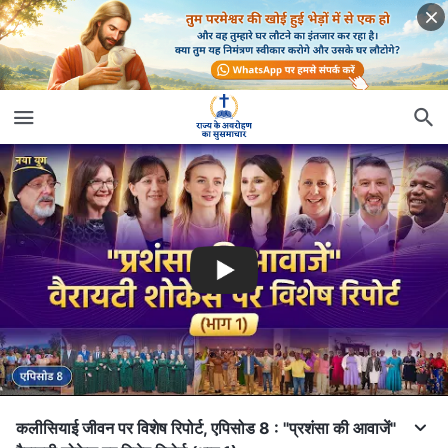
कलीसियाई जीवन पर विशेष रिपोर्ट, एपिसोड 8 : "प्रशंसा की आवाजें"