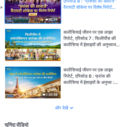
एपिसोड 8 : "प्रशंसा की आवाजें"
वैरायटी शोकेस पर विशेष रिपोर्ट
(भाग 1)
42:58
कलीसियाई जीवन पर एक लाइव
रिपोर्ट, एपिसोड 7 : फिलीपींस की
कलीसिया में ईसाइयों की अनुभवजन्य
गवाहियाँ : परमेश्वर के वचनों का
न्याय कैसे उन्हें प्रसिद्धि, लाभ और
48:37
रुतबे की बेड़ियों से मुक्त करता है
कलीसियाई जीवन पर एक लाइव
रिपोर्ट, एपिसोड 6 : फ्रांस की
कलीसिया में ईसाइयों के अनुभव :
स्वर्ग के राज्य में प्रवेश करने की शर्तें
1:00:08
और देखें
चुनिंदा वीडियो