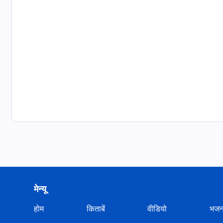
मेन्यू
होम
किताबें
वीडियो
भज