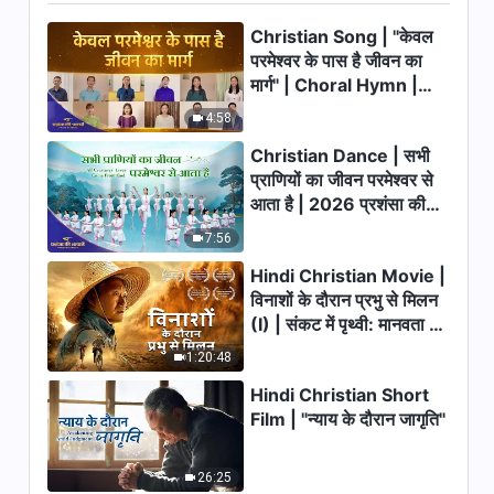
Christian Song | "केवल
सर्वशक्तिमान परमेश्वर के वचन "देहधारी
परमेश्वर की सेवकाई और मनुष्य के कर्तव्य
परमेश्वर के पास है जीवन का
के बीच अंतर"
मार्ग" | Choral Hymn |
56:07
2026 प्रशंसा की आवाजें
4:58
सर्वशक्तिमान परमेश्वर के वचन "परमेश्वर
Christian Dance | सभी
संपूर्ण सृष्टि का प्रभु है"
प्राणियों का जीवन परमेश्वर से
आता है | 2026 प्रशंसा की
28:22
आवाजें
7:56
सर्वशक्तिमान परमेश्वर के वचन "तेरह
Hindi Christian Movie |
धर्मपत्रों पर तुम्हारा दृढ़ मत क्या है?"
विनाशों के दौरान प्रभु से मिलन
40:36
(I) | संकट में पृथ्वी: मानवता का
भाग्य कहाँ जा रहा है?
1:20:48
सर्वशक्तिमान परमेश्वर के वचन "सफलता
या असफलता उस पथ पर निर्भर होती है
Hindi Christian Short
जिस पर मनुष्य चलता है" (भाग एक)
Film | "न्याय के दौरान जागृति"
34:00
सर्वशक्तिमान परमेश्वर के वचन "सफलता
26:25