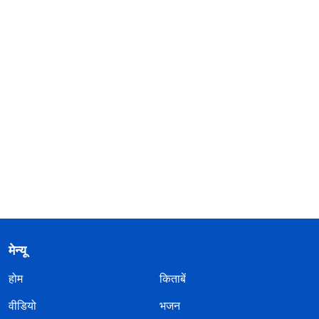
मेन्यू
होम
किताबें
वीडियो
भजन