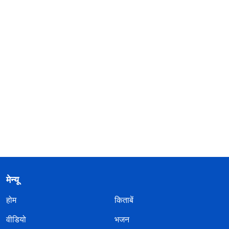
मेन्यू
होम
किताबें
वीडियो
भजन