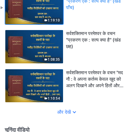
"प्रकरण एक : सत्य क्या है" (खंड
पाँच)
1:19:10
सर्वशक्तिमान परमेश्वर के वचन
"प्रकरण एक : सत्य क्या है" (खंड
छह)
1:08:35
सर्वशक्तिमान परमेश्वर के वचन "मद
नौ : वे अपना कर्तव्य केवल खुद को
अलग दिखाने और अपने हितों और
महत्वाकांक्षाओं को पूरा करने के लिए
निभाते हैं; वे कभी परमेश्वर के घर के
1:10:54
हितों की नहीं सोचते और वे व्यक्तिगत
यश के बदले उन हितों के साथ
और देखें
विश्वासघात तक कर देते हैं (भाग
एक)" (खंड एक)
चुनिंदा वीडियो