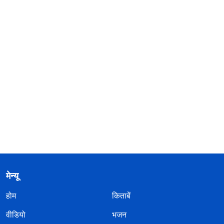
मेन्यू
होम
किताबें
वीडियो
भजन