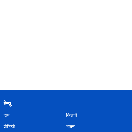
मेन्यू
होम
किताबें
वीडियो
भजन