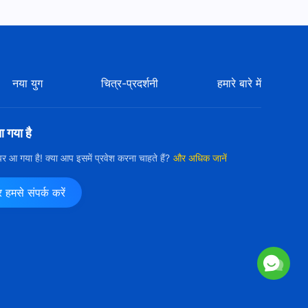
Hindi Christian Song | इंसान को
संभालने का काम है शैतान को हराने का काम
6:18
नया युग
चित्र-प्रदर्शनी
हमारे बारे में
Hindi Christian Song | परमेश्वर
उन्हें आशीष देता है जो ईमानदार हैं
आ गया है
5:56
ी पर आ गया है! क्या आप इसमें प्रवेश करना चाहते हैं?
और अधिक जानें
Hindi Christian Song | बहुत
प्यारी है परमेश्वर की विनम्रता
मसे संपर्क करें
5:32
Hindi Christian Song | परमेश्वर
के सच्चे अनुयायी परीक्षणों में अडिग रह
सकते हैं
5:41
Hindi Christian Song | केवल उन