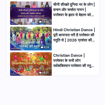
चीनी सीखते दुनिया भर के लोग |
वाचन और समवेत गायन |
Hindi Christian Song | अंत में
परमेश्वर के हृदय से बेहतर कोई
किसी का भाग्य कैसा होगा?
हृदय नहीं | 2026 स्तुति की
13:42
3:56
ध्वनियाँ
Hindi Christian Dance |
Hindi Christian Song | क्या तुम्हें
पूरी कायनात भरी है परमेश्वर की
पता है स्रोत अनंत जीवन का?
स्तुति से | 2026 प्रशंसा की
आवाजें
5:22
4:59
Christian Dance |
Hindi Christian Song | जब तुम
परमेश्वर के सभी लोग
खोलते हो अपना हृदय परमेश्वर के लिए
सर्वशक्तिमान परमेश्वर की स्तुति
4:15
गाते हैं | 2026 प्रशंसा की
10:31
आवाजें
Hindi Christian Song | जो
परमेश्वर को नहीं जानते वे उसका प्रतिरोध
करते हैं
7:22
Hindi Christian Song | सच्ची