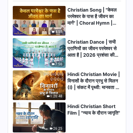
इतनी भद्दी लगती है परमेश्वर में मनुष्य की
Christian Song | "केवल
आस्था
5:01
परमेश्वर के पास है जीवन का
मार्ग" | Choral Hymn |
Hindi Christian Song | मार्ग के
2026 प्रशंसा की आवाजें
4:58
अंतिम चरण में सही ढंग से कैसे चलें
Christian Dance | सभी
4:47
प्राणियों का जीवन परमेश्वर से
आता है | 2026 प्रशंसा की
Hindi Christian Song | हर दिन
आवाजें
जो तुम अभी जीते हो, निर्णायक है
7:56
5:16
Hindi Christian Movie |
विनाशों के दौरान प्रभु से मिलन
(I) | संकट में पृथ्वी: मानवता का
Hindi Christian Song | परमेश्वर
का न्याय उसकी धार्मिकता और पवित्रता को
भाग्य कहाँ जा रहा है?
1:20:48
प्रकट करता है
4:41
Hindi Christian Short
Film | "न्याय के दौरान जागृति"
Hindi Christian Song | परमेश्वर
के कोप का प्रतीक
26:25
3:48