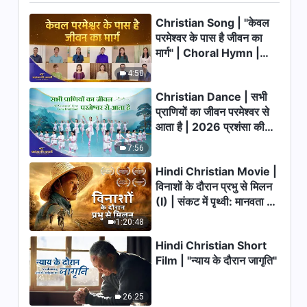
हीनता की परछाईं से निकली
Christian Song | "केवल
47:30
परमेश्वर के पास है जीवन का
मार्ग" | Choral Hymn |
Hindi Christian Testimony
Video, एपिसोड 679: मेजबानी का
2026 प्रशंसा की आवाजें
4:58
कर्तव्य निभाने का मेरा समय
55:07
Christian Dance | सभी
प्राणियों का जीवन परमेश्वर से
Hindi Christian Testimony
आता है | 2026 प्रशंसा की
Video, एपिसोड 678: अपने कर्तव्य से
आवाजें
इनकार करने के बाद का चिंतन
7:56
47:10
Hindi Christian Movie |
विनाशों के दौरान प्रभु से मिलन
Hindi Christian Testimony
(I) | संकट में पृथ्वी: मानवता का
Video, एपिसोड 676: एक पीड़ादायी
विफलता से सीखे गए सबक
भाग्य कहाँ जा रहा है?
1:20:48
55:22
Hindi Christian Short
Hindi Christian Testimony
Film | "न्याय के दौरान जागृति"
Video, एपिसोड 677: मैं अपने पिता की
रुकावट और उत्पीड़न से कैसे बाहर निकली
43:38
26:25