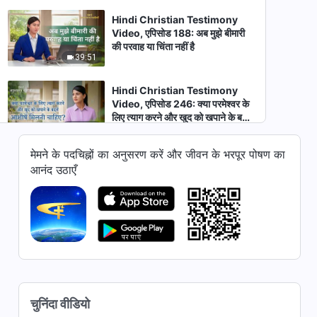
Hindi Christian Testimony
Video, एपिसोड 188: अब मुझे बीमारी
की परवाह या चिंता नहीं है
39:51
Hindi Christian Testimony
Video, एपिसोड 246: क्या परमेश्वर के
लिए त्याग करने और खुद को खपाने के बदले
50:48
आशीषें मिलनी चाहिए?
मेमने के पदचिह्नों का अनुसरण करें और जीवन के भरपूर पोषण का
Hindi Christian Testimony
आनंद उठाएँ
Video, एपिसोड 109: खतरनाक
परिवेश में एक विकल्प
35:56
Hindi Christian Testimony
Video, एपिसोड 681: क्या माता-पिता
की दयालुता एक ऐसा कर्ज़ है जिसे कभी
53:42
चुकाया नहीं जा सकता?
Hindi Christian Testimony
चुनिंदा वीडियो
Video, एपिसोड 680: मैं आखिरकार