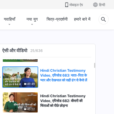
अपना कर्तव्य अच्छे से न निभाने को लेकर
मोबाइल ऐप
हिन्दी
54:20
परेशान नहीं होती हूँ
गवाहियाँ
नया युग
चित्र-प्रदर्शनी
हमारे बारे में
Hindi Christian Testimony
Video, एपिसोड 684: मैं क्यों अपनी राय
व्यक्त करने से हमेशा डरती थी
49:32
Hindi Christian Testimony
Video, एपिसोड 243: मैंने अपनी ईर्ष्या
ऐसी और वीडियो
25
/
636
का समाधान कैसे किया
52:25
Hindi Christian Testimony
Video, एपिसोड 683: माता-पिता के
प्यार और देखभाल को सही ढंग से कैसे लें
49:49
Hindi Christian Testimony
Video, एपिसोड 682: बीमारी की
चिंताओं को पीछे छोड़ना
45:22