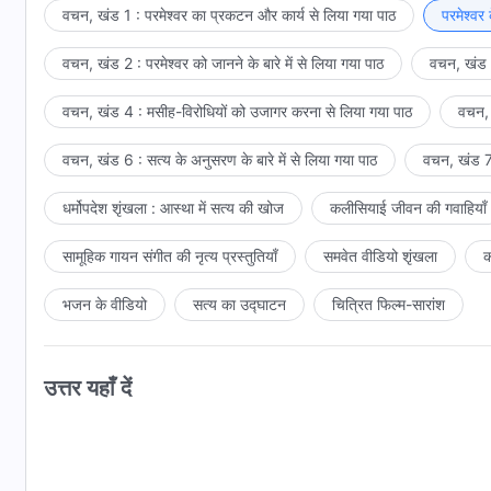
पूरी मलिन मानव-जाति का न्याय करने में सक्षम है। एक मनुष्य दूसरे मनुष
वचन, खंड 1 : परमेश्वर का प्रकटन और कार्य से लिया गया पाठ
परमेश्वर
देख सकता है, और वह इन पापों की निंदा करने का पात्र कैसे हो सकता 
वचन, खंड 2 : परमेश्वर को जानने के बारे में से लिया गया पाठ
वचन, खंड 3
स्वयं धार्मिक परमेश्वर कैसे हो सकता था? जब लोगों के भ्रष्ट स्वभाव प
तभी लोग देखते हैं कि वह पवित्र है। जब वह मनुष्य के पापों के कारण उन
वचन, खंड 4 : मसीह-विरोधियों को उजागर करना से लिया गया पाठ
वचन, 
है, तो कोई भी मनुष्य या चीज़ इस न्याय से बच नहीं सकती; जो कुछ भ
धार्मिक कहा जा सकता है। अगर इससे अलग कुछ होता, तो यह कैसे कहा
वचन, खंड 6 : सत्य के अनुसरण के बारे में से लिया गया पाठ
वचन, खंड 7 
धर्मोपदेश शृंखला : आस्था में सत्य की खोज
कलीसियाई जीवन की गवाहियाँ
सामूहिक गायन संगीत की नृत्य प्रस्तुतियाँ
समवेत वीडियो शृंखला
क
भजन के वीडियो
सत्य का उद्घाटन
चित्रित फिल्म-सारांश
उत्तर यहाँ दें