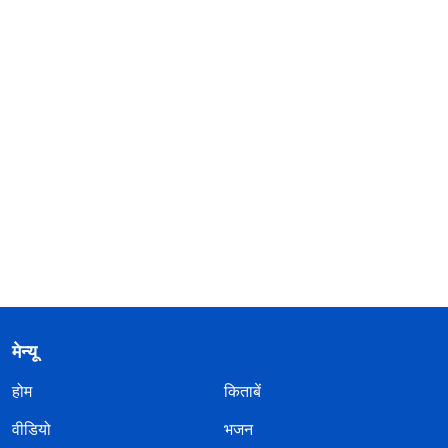
मेन्यू
होम
किताबें
वीडियो
भजन