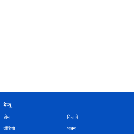
मेन्यू
होम
किताबें
वीडियो
भजन