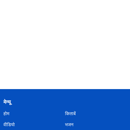
मेन्यू
होम
किताबें
वीडियो
भजन