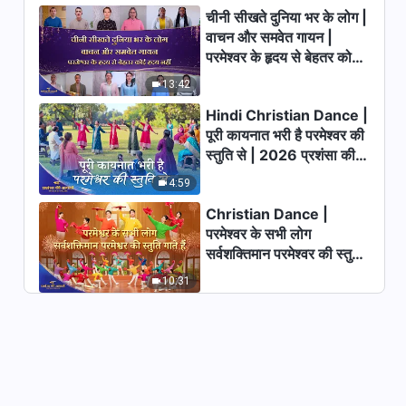
जानना | अंश 129
चीनी सीखते दुनिया भर के लोग |
12:57
वाचन और समवेत गायन |
परमेश्वर के हृदय से बेहतर कोई
परमेश्वर के दैनिक वचन : परमेश्वर को
हृदय नहीं | 2026 स्तुति की
13:42
जानना | अंश 130
ध्वनियाँ
Hindi Christian Dance |
17:01
पूरी कायनात भरी है परमेश्वर की
स्तुति से | 2026 प्रशंसा की
आवाजें
4:59
Christian Dance |
परमेश्वर के सभी लोग
सर्वशक्तिमान परमेश्वर की स्तुति
गाते हैं | 2026 प्रशंसा की
10:31
आवाजें