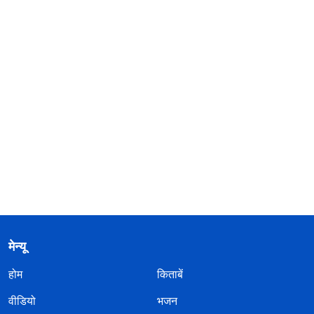
मेन्यू
होम
किताबें
वीडियो
भजन