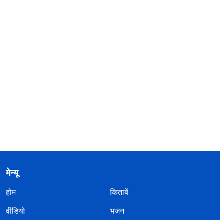
मेन्यू
होम
किताबें
वीडियो
भजन