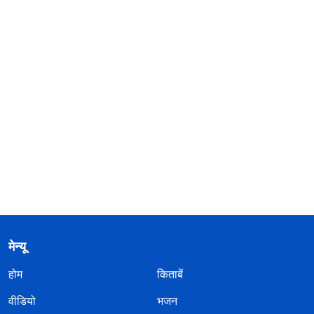
मेन्यू
होम
किताबें
वीडियो
भजन