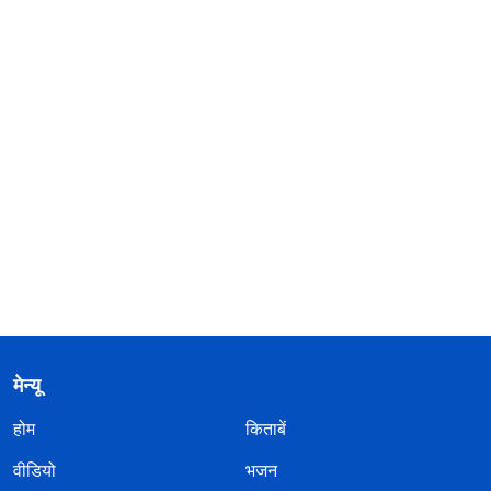
मेन्यू
होम
किताबें
वीडियो
भजन