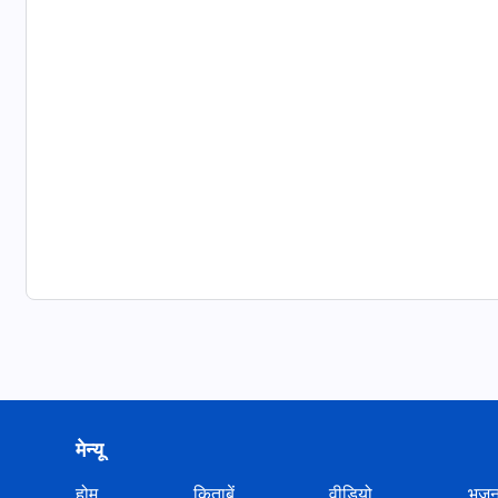
मेन्यू
होम
किताबें
वीडियो
भज