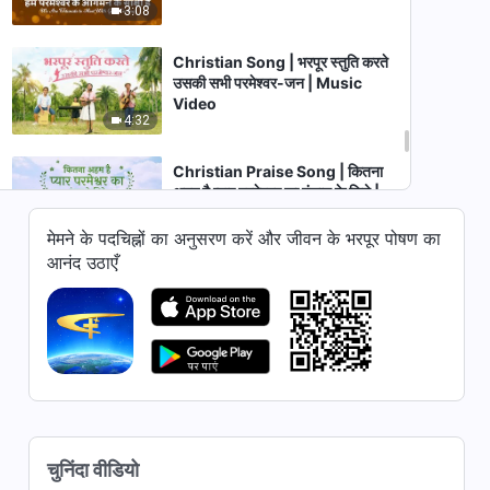
3:08
Christian Song | भरपूर स्तुति करते
उसकी सभी परमेश्वर-जन | Music
Video
4:32
Christian Praise Song | कितना
अहम है प्यार परमेश्वर का इंसान के लिये |
Music Video
6:00
मेमने के पदचिह्नों का अनुसरण करें और जीवन के भरपूर पोषण का
आनंद उठाएँ
Christian Song | "अंतिम दिनों का
मसीह लाता है राज्य का युग"
3:31
Christian Song "मधुर प्रेम का गीत"
| Praise and Thank God for
His Love | Music Video
3:03
चुनिंदा वीडियो