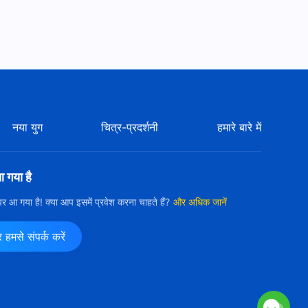
3:49
Christian Music Video | पूरा
सफ़र तेरे संग
3:50
Christian Music Video |
परमेश्वर का सच्चा प्यार
नया युग
चित्र-प्रदर्शनी
हमारे बारे में
3:47
Christian Music Video "हर
आ गया है
इंसान जीता है परमेश्वर की रोशनी में"
ी पर आ गया है! क्या आप इसमें प्रवेश करना चाहते हैं?
और अधिक जानें
4:08
मसे संपर्क करें
Christian Song "एक निर्मित प्राणी
के दिल की आवाज़" | Music Video
3:52