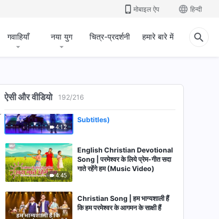
Christian Song | सभी राष्ट्रों और
मोबाइल ऐप
हिन्दी
लोगों पर परमेश्वर का न्याय | Male Solo
4:01
गवाहियाँ
नया युग
चित्र-प्रदर्शनी
हमारे बारे में
Christian Song | इंसान के लिए
परमेश्वर के प्रबंध के मायने | Male
Solo
3:22
ऐसी और वीडियो
192
/
216
Christian Song | कोई भी परमेश्वर
के आगमन को नहीं जानता है (Hindi
Subtitles)
4:12
English Christian Devotional
Song | परमेश्वर के लिये प्रेम-गीत सदा
गाते रहेंगे हम (Music Video)
4:45
Christian Song | हम भाग्‍यशाली हैं
कि हम परमेश्वर के आगमन के साक्षी हैं