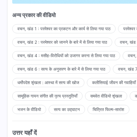
वह देखता है हमारी हर गति को,
अन्य प्रकार की वीडियो
और हमारे सभी विचार और अवधारणाएँ हैं सामने उसके बिना किसी पर्
वचन, खंड 1 : परमेश्वर का प्रकटन और कार्य से लिया गया पाठ
परमेश्वर
नहीं है किसी को कोई रूचि परमेश्वर के अस्तित्व में,
वचन, खंड 2 : परमेश्वर को जानने के बारे में से लिया गया पाठ
वचन, खंड 3
किसी की नहीं है कोई कल्पना उसके कार्य में,
वचन, खंड 4 : मसीह-विरोधियों को उजागर करना से लिया गया पाठ
वचन, 
और यहाँ तक कि, वह कौन है इस बारे में किसी को कोई संदेह भी नह
वचन, खंड 6 : सत्य के अनुसरण के बारे में से लिया गया पाठ
वचन, खंड 7 
हम जुटे रहते हैं अपने कामों में,
धर्मोपदेश शृंखला : आस्था में सत्य की खोज
कलीसियाई जीवन की गवाहियाँ
जैसे परमेश्वर का हमसे कुछ लेना-देना ही नहीं है।
सामूहिक गायन संगीत की नृत्य प्रस्तुतियाँ
समवेत वीडियो शृंखला
क
"मेमने का अनुसरण करना और नए गीत गाना" से
भजन के वीडियो
सत्य का उद्घाटन
चित्रित फिल्म-सारांश
उत्तर यहाँ दें