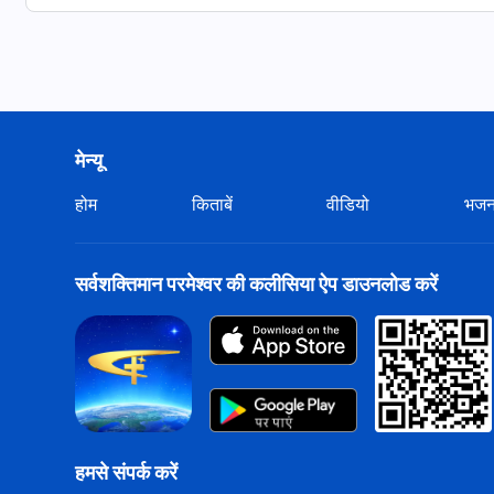
मेन्यू
होम
किताबें
वीडियो
भज
सर्वशक्तिमान परमेश्वर की कलीसिया ऐप डाउनलोड करें
हमसे संपर्क करें