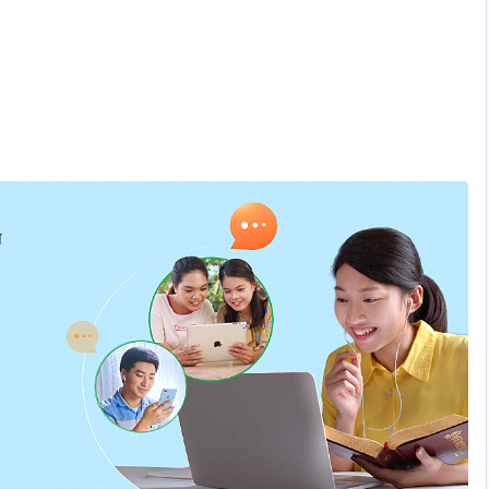
प
,
कुछ ना हो।