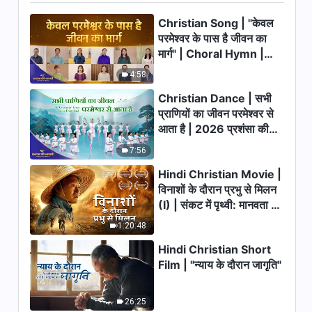
Christian Music Video | "मैंने
देखा है प्रेम परमेश्वर का"
Christian Song | "केवल
परमेश्वर के पास है जीवन का
3:32
मार्ग" | Choral Hymn |
2026 प्रशंसा की आवाजें
Christian Song | परमेश्वर की सारी
4:58
सृष्टि उसकी प्रभुता के अधीन होनी चाहिए |
Christian Dance | सभी
Music Video
4:43
प्राणियों का जीवन परमेश्वर से
आता है | 2026 प्रशंसा की
Christian Music Video| एकता
आवाजें
7:56
की भावना व्यक्त करते हैं सभी देशों के
परमेश्वर-जन | Praise and Thank
Hindi Christian Movie |
5:15
God
विनाशों के दौरान प्रभु से मिलन
(I) | संकट में पृथ्वी: मानवता का
Christian Song | परमेश्वर के कार्य
भाग्य कहाँ जा रहा है?
फैले हैं ब्रह्मांड के विशाल विस्तार में
1:20:48
Hindi Christian Short
3:38
Film | "न्याय के दौरान जागृति"
Christian Song | परमेश्वर मूल्यवान
मानता है उनको जो उसकी सुनते और
26:25
उसका आदेश मानते हैं | Music Video