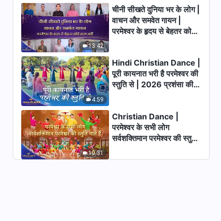
3:03
चीनी सीखते दुनिया भर के लोग |
वाचन और समवेत गायन |
Praise Song | परमेश्वर का प्रेम घेर
परमेश्वर के हृदय से बेहतर कोई
लेता है मुझे
हृदय नहीं | 2026 स्तुति की
13:42
ध्वनियाँ
4:10
Hindi Christian Dance |
पूरी कायनात भरी है परमेश्वर की
Christian Song | यहाँ का आसमान है
स्तुति से | 2026 प्रशंसा की
कितना नीला | The Kingdom of
आवाजें
Christ Has Come (Female
4:59
5:11
Chorus)
Christian Dance |
Christian Song | केवल सृष्टि का
परमेश्वर के सभी लोग
रचयिता इस मानव जाति पर दया करता है |
सर्वशक्तिमान परमेश्वर की स्तुति
Praise God's Love
गाते हैं | 2026 प्रशंसा की
6:42
10:31
आवाजें
Praise Song | "परमेश्वर का प्रेम हमें
करीब लाता है" (Male Solo)
4:15