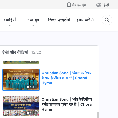
Choral Hymn | 2026 प्रशंसा की
मोबाइल ऐप
हिन्दी
6:05
आवाजें
गवाहियाँ
नया युग
चित्र-प्रदर्शनी
हमारे बारे में
Christian Song | "परमेश्वर की
इच्छा है कि मानवजाति सत्य का अनुसरण
करे और जीवित रहे" | Choral Hymn
10:19
Christian Song | "परमेश्वर के लिए
प्रेम गीत गाना बंद नहीं कर सकते हम" |
ऐसी और वीडियो
12
/
22
Choral Hymn
5:49
Christian Song | "केवल परमेश्वर
के पास है जीवन का मार्ग" | Choral
Hymn
5:51
Christian Song | "अंत के दिनों का
मसीह राज्य का प्रवेश द्वार है" | Choral
Hymn
5:19