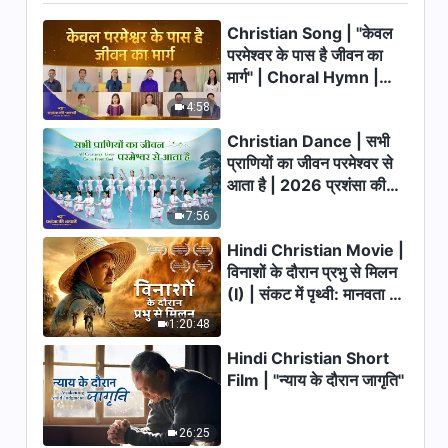
Gospel Choir
Christian Song | "केवल
5:19
परमेश्वर के पास है जीवन का
मार्ग" | Choral Hymn |
Christian Song | राज्य गान (III)
लोगों आनंद मनाओ! | Life in the
2026 प्रशंसा की आवाजें
4:58
Kingdom Is an Incomparable
9:00
Joy
Christian Dance | सभी
प्राणियों का जीवन परमेश्वर से
Christian Song | राज्य गान (I)
आता है | 2026 प्रशंसा की
राज्य जगत में अवतरित होता है
आवाजें
7:56
6:22
Hindi Christian Movie |
विनाशों के दौरान प्रभु से मिलन
Christian Song | राज्य गान (II)
(I) | संकट में पृथ्वी: मानवता का
परमेश्वर आ चुका है और परमेश्वर राज्य
करता है
भाग्य कहाँ जा रहा है?
1:20:48
7:25
Hindi Christian Short
Christian Song | राज्य | Praise
Film | "न्याय के दौरान जागृति"
the Coming of the Kingdom
of Christ
7:57
26:25