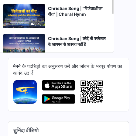
Christian Song | "विजेताओं का
गीत" | Choral Hymn
5:48
Christian Song | कोई भी परमेश्वर
के आगमन से अवगत नहीं है
9:57
मेमने के पदचिह्नों का अनुसरण करें और जीवन के भरपूर पोषण का
Christian Song | देहधारी परमेश्वर में
आनंद उठाएँ
मानवता है और उससे भी ज्यादा दिव्यता है
9:32
Christian Song | "प्रकट हुआ
परमेश्वर जग के पूरब में महिमा लेकर" |
Choral Hymn
8:09
Christian Song | "परमेश्वर का
चुनिंदा वीडियो
न्याय पूरी तरह से प्रकट होता है" |