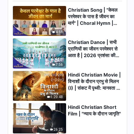
वास्तविक कहानी
Christian Song | "केवल
4:04
परमेश्वर के पास है जीवन का
मार्ग" | Choral Hymn |
Hindi Christian Song | मैं हूँ बस
एक अदना सृजित प्राणी
2026 प्रशंसा की आवाजें
4:58
3:43
Christian Dance | सभी
प्राणियों का जीवन परमेश्वर से
Hindi Christian Song | अंत के
आता है | 2026 प्रशंसा की
दिनों के मसीह को अस्वीकार करने वाले सदा
आवाजें
के लिए दंडित किए जाएँगे
7:56
3:36
Hindi Christian Movie |
विनाशों के दौरान प्रभु से मिलन
Hindi Christian Song | परमेश्वर
(I) | संकट में पृथ्वी: मानवता का
इंसान की जरूरत के कारण काम करने के
लिए देह बना
भाग्य कहाँ जा रहा है?
1:20:48
6:30
Hindi Christian Short
Hindi Christian Song | अंत के
Film | "न्याय के दौरान जागृति"
दिनों में, देहधारी परमेश्‍वर मनुष्य को मुख्य
रूप से वचनों से पूर्ण बनाता है
5:50
26:25