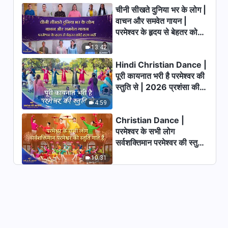
चीनी सीखते दुनिया भर के लोग |
Hindi Christian Song | जब मनुष्य
वाचन और समवेत गायन |
अनंत मंजिल में प्रवेश करेगा
परमेश्वर के हृदय से बेहतर कोई
4:31
हृदय नहीं | 2026 स्तुति की
13:42
ध्वनियाँ
Hindi Christian Dance |
Hindi Christian Song | कर्तव्य
अच्छे से पूरा करने से ही मूल्यवान होता है
पूरी कायनात भरी है परमेश्वर की
जीवन
स्तुति से | 2026 प्रशंसा की
7:34
आवाजें
4:59
Hindi Christian Song | जब
Christian Dance |
परमेश्वर स्वयं इस संसार में आता है
परमेश्वर के सभी लोग
सर्वशक्तिमान परमेश्वर की स्तुति
4:45
गाते हैं | 2026 प्रशंसा की
10:31
आवाजें
Hindi Christian Song | परमेश्वर
6000 वर्षीय प्रबंधन योजना का संप्रभु है
5:28
Hindi Christian Song | इंसान को
पूर्ण बनाने के लिए न्याय परमेश्वर का मुख्य