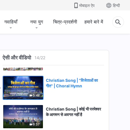
Choral Hymn
मोबाइल ऐप
हिन्दी
5:49
गवाहियाँ
नया युग
चित्र-प्रदर्शनी
हमारे बारे में
Christian Song | "केवल परमेश्वर
के पास है जीवन का मार्ग" | Choral
Hymn
5:51
Christian Song | "अंत के दिनों का
मसीह राज्य का प्रवेश द्वार है" | Choral
ऐसी और वीडियो
14
/
22
Hymn
5:19
Christian Song | "विजेताओं का
गीत" | Choral Hymn
5:48
Christian Song | कोई भी परमेश्वर
के आगमन से अवगत नहीं है
9:57