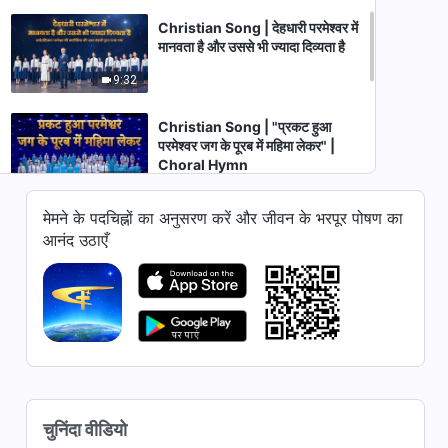
Christian Song | देहधारी परमेश्वर में
मानवता है और उससे भी ज्यादा दिव्यता है
9:32
Christian Song | "प्रकट हुआ
परमेश्वर जग के पूरब में महिमा लेकर" |
Choral Hymn
8:09
मेमने के पदचिह्नों का अनुसरण करें और जीवन के भरपूर पोषण का
Christian Song | "परमेश्वर का
आनंद उठाएँ
न्याय पूरी तरह से प्रकट होता है" |
Gospel Choir
5:19
Christian Song | राज्य गान (III)
लोगों आनंद मनाओ! | Life in the
Kingdom Is an Incomparable
9:00
Joy
Christian Song | राज्य गान (I)
चुनिंदा वीडियो
राज्य जगत में अवतरित होता है