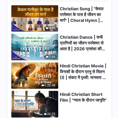
6:22
Christian Song | "केवल
परमेश्वर के पास है जीवन का
मार्ग" | Choral Hymn |
Christian Song | राज्य गान (II)
परमेश्वर आ चुका है और परमेश्वर राज्य
2026 प्रशंसा की आवाजें
4:58
करता है
7:25
Christian Dance | सभी
प्राणियों का जीवन परमेश्वर से
Christian Song | राज्य | Praise
आता है | 2026 प्रशंसा की
the Coming of the Kingdom
आवाजें
of Christ
7:56
7:57
Hindi Christian Movie |
विनाशों के दौरान प्रभु से मिलन
(I) | संकट में पृथ्वी: मानवता का
भाग्य कहाँ जा रहा है?
1:20:48
Hindi Christian Short
Film | "न्याय के दौरान जागृति"
26:25