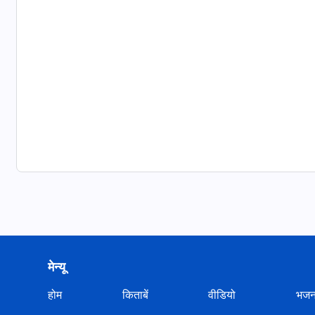
मेन्यू
होम
किताबें
वीडियो
भज