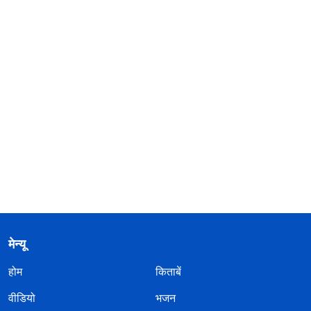
मेन्यू
होम
किताबें
वीडियो
भजन