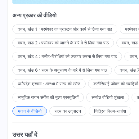
अपने दिल की कहो और परमेश्वर के द्वारा स्पर्श किये जाओ।
अन्य प्रकार की वीडियो
अपनी प्रार्थना को प्रभावी करने के लिए,
वचन, खंड 1 : परमेश्वर का प्रकटन और कार्य से लिया गया पाठ
परमेश्वर
तुम्हें परमेश्वर का वचन पढ़ना ही चाहिये।
वचन, खंड 2 : परमेश्वर को जानने के बारे में से लिया गया पाठ
वचन, खंड 3
और केवल
परमेश्वर के वचन
के मध्य
वचन, खंड 4 : मसीह-विरोधियों को उजागर करना से लिया गया पाठ
वचन, 
प्रार्थना करने से ही रोशनी देखी जायेगी।
वचन, खंड 6 : सत्य के अनुसरण के बारे में से लिया गया पाठ
वचन, खंड 7 
सच्ची प्रार्थना उस दिल से प्रदर्शित होती है
धर्मोपदेश शृंखला : आस्था में सत्य की खोज
कलीसियाई जीवन की गवाहियाँ
जिसमें तड़प हो ईश्वर की इच्छा जानने की,
सामूहिक गायन संगीत की नृत्य प्रस्तुतियाँ
समवेत वीडियो शृंखला
क
और उसे पूरा करने की
और जो नफरत करे उन सबसे जिसे परमेश्वर पसंद ना करे।
भजन के वीडियो
सत्य का उद्घाटन
चित्रित फिल्म-सारांश
इस के आधार पर तेरे पास ज्ञान होगा,
उत्तर यहाँ दें
वह सभी सच जो ईश्वर कहता है वह तुझे स्पष्ट होगा।