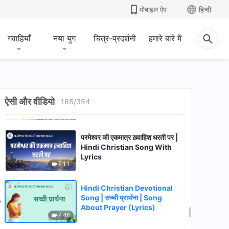
मोबाइल ऐप
हिन्दी
7:04
मसीही गीत | उम्मीद करता है परमेश्वर कि
गवाहियाँ
नया युग
चित्र-प्रदर्शनी
हमारे बारे में
इंसान उसके वचनों के प्रति निष्ठावान बन
सके
7:18
पवित्र आत्मा के कार्य के सिद्धांत | Hindi
Christian Song With Lyrics
ऐसी और वीडियो
165
/
354
6:59
परमेश्वर की एकमात्र ख़्वाहिश धरती पर |
Hindi Christian Song With
Lyrics
7:11
Hindi Christian Devotional
Song | सच्ची प्रार्थना | Song
About Prayer (Lyrics)
7:48