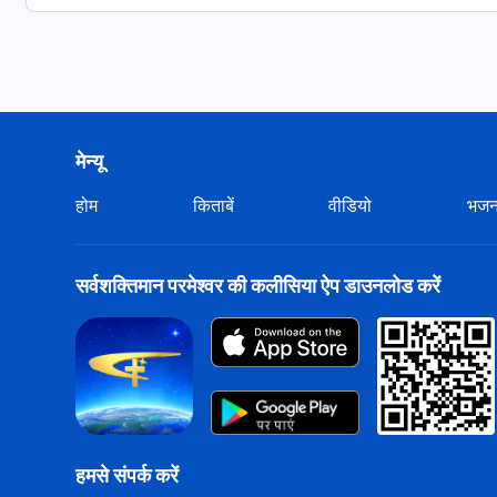
तुम्हारी प्रार्थना सच्ची है।
"मेमने का अनुसरण करना और नए गीत गाना" से
अनुशंसित:
मेन्यू
गरिमा है उसमें जो करता है आदर परमेश्वर का |
Hindi Christia
होम
किताबें
वीडियो
भज
https://youtu.be/1jpZtzMmg2A
पतरस के अनुभव का अनुकरण करो | Hindi Christian Song 
सर्वशक्तिमान परमेश्वर की कलीसिया ऐप डाउनलोड करें
https://hi.kingdomsalvation.org/videos/emulate-p
मसीही गीत | क्या तुम ऐसा इंसान बनने को तैयार हो जो देता है परमे
https://youtu.be/3oRYB6NyQQg
स्वभाव में बदलाव वास्तविक जीवन से अलग नहीं हो सकता | H
हमसे संपर्क करें
https://youtu.be/ucQTwNJ-AlE