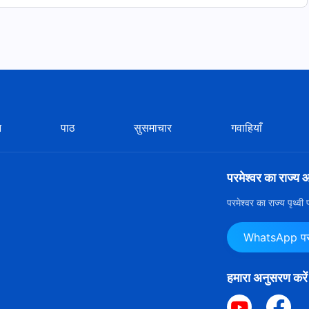
n Song
With Lyrics
न
पाठ
सुसमाचार
गवाहियाँ
With Lyrics
परमेश्वर का राज्य 
eters-experience-lrc.html
परमेश्वर का राज्य पृथ्व
श्वर की गवाही
WhatsApp पर ह
हमारा अनुसरण करें
indi Christian Song With Lyrics