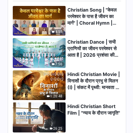
Lyrics
5:14
Christian Song | "केवल
परमेश्वर के पास है जीवन का
शुद्धिकरण की पीड़ा के मध्य ही शुद्ध बनता है
मार्ग" | Choral Hymn |
इंसान का प्रेम | Hindi Christian
2026 प्रशंसा की आवाजें
Song With Lyrics
4:58
6:04
Christian Dance | सभी
प्राणियों का जीवन परमेश्वर से
उन्हें किसका अनुसरण करना चाहिये जिन्हें
आता है | 2026 प्रशंसा की
सत्य से प्रेम है | Hindi Christian
Song With Lyrics
आवाजें
7:56
5:42
Hindi Christian Movie |
क्या तुम सच में समझ पाते हो ईश्वर की चाह
विनाशों के दौरान प्रभु से मिलन
को? | Hindi Christian Song
(I) | संकट में पृथ्वी: मानवता का
With Lyrics
भाग्य कहाँ जा रहा है?
6:55
1:20:48
Hindi Christian Short
परमेश्वर के वचनों को जो संजोते हैं वे धन्य हैं
Film | "न्याय के दौरान जागृति"
| Hindi Christian Song With
Lyrics
5:01
26:25