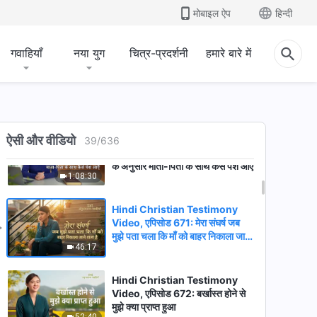
Video, एपिसोड 675: अपना कर्तव्य
मोबाइल ऐप
हिन्दी
खोने के बाद पछतावा
1:07:57
गवाहियाँ
नया युग
चित्र-प्रदर्शनी
हमारे बारे में
Hindi Christian Testimony
Video, एपिसोड 674: क्या एक आदर्श
शादी के पीछे भागने से खुशी मिल सकती है?
56:51
Hindi Christian Testimony
ऐसी और वीडियो
39
/
636
Video, एपिसोड 673: परमेश्वर के इरादे
के अनुसार माता-पिता के साथ कैसे पेश आएँ
1:08:30
Hindi Christian Testimony
Video, एपिसोड 671: मेरा संघर्ष जब
मुझे पता चला कि माँ को बाहर निकाला जाने
46:17
वाला है
Hindi Christian Testimony
Video, एपिसोड 672: बर्खास्त होने से
मुझे क्या प्राप्त हुआ
52:40