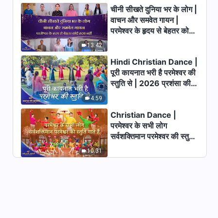
चीनी सीखते दुनिया भर के लोग |
वाचन और समवेत गायन |
Hindi Christian Testimony
परमेश्वर के हृदय से बेहतर कोई
Video, एपिसोड 663: कर्तव्य से मुँह
मोड़ते समय मुझे क्या चिंता थी?
हृदय नहीं | 2026 स्तुति की
13:42
47:28
ध्वनियाँ
Hindi Christian Dance |
Hindi Christian Testimony
पूरी कायनात भरी है परमेश्वर की
Video, एपिसोड 662: पिता द्वारा
स्तुति से | 2026 प्रशंसा की
देखरेख और सुरक्षा के साथ कैसे पेश आएँ
आवाजें
49:15
4:59
Christian Dance |
Hindi Christian Testimony
परमेश्वर के सभी लोग
Video, एपिसोड 661: तथाकथित
सर्वशक्तिमान परमेश्वर की स्तुति
आत्म-ज्ञान
1:03:23
गाते हैं | 2026 प्रशंसा की
10:31
आवाजें
Hindi Christian Testimony
Video, एपिसोड 658: खामोशी के पीछे
क्या छिपा है
50:36
Hindi Christian Testimony