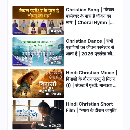
Video, एपिसोड 668: एक सभा के बाद
Christian Song | "केवल
का चिंतन
48:07
परमेश्वर के पास है जीवन का
मार्ग" | Choral Hymn |
Hindi Christian Testimony
2026 प्रशंसा की आवाजें
4:58
Video, एपिसोड 667: अब मैं अपनी
कमजोर काबिलियत के कारण खुद से हार
Christian Dance | सभी
45:32
नहीं मानती
प्राणियों का जीवन परमेश्वर से
आता है | 2026 प्रशंसा की
Hindi Christian Testimony
आवाजें
Video, एपिसोड 666: मैं समझती हूँ कि
7:56
मैं बहुत ही स्वार्थी हूँ
Hindi Christian Movie |
55:33
विनाशों के दौरान प्रभु से मिलन
(I) | संकट में पृथ्वी: मानवता का
Hindi Christian Testimony
Video, एपिसोड 665: मैंने छद्मवेश और
भाग्य कहाँ जा रहा है?
1:20:48
छल से खुद को नुकसान पहुँचाया
39:09
Hindi Christian Short
Film | "न्याय के दौरान जागृति"
Hindi Christian Testimony
Video, एपिसोड 664: एक छोटी सी बात
ने मेरा असली स्वरूप प्रकट कर दिया
26:25
57:20