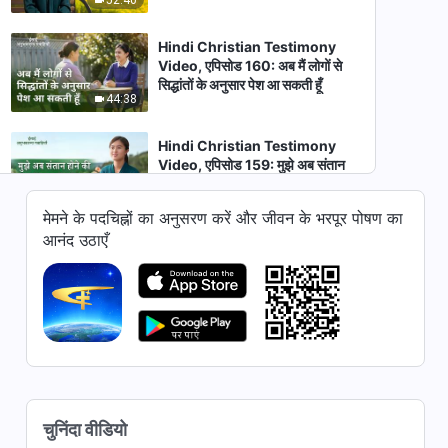
Hindi Christian Testimony
Video, एपिसोड 160: अब मैं लोगों से
सिद्धांतों के अनुसार पेश आ सकती हूँ
44:38
Hindi Christian Testimony
Video, एपिसोड 159: मुझे अब संतान
होने की चिंता नहीं रही
42:40
मेमने के पदचिह्नों का अनुसरण करें और जीवन के भरपूर पोषण का
आनंद उठाएँ
Hindi Christian Testimony
Video, एपिसोड 670: मैंने परमेश्वर में
विश्वास के प्रति अपने गलत दृष्टिकोण सही
47:12
किए
Hindi Christian Testimony
Video, एपिसोड 669: क्या दूसरों के
सौंपे गए कामों के प्रति निष्ठावान होना सही
40:00
तरीका है?
चुनिंदा वीडियो
Hindi Christian Testimony