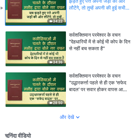
झड़ते हुए पत्ते अपनी जड़ों की ओर
लौटेंगे, तो तुम्हें अपनी की हुई सभी
बुराइयों पर पछतावा होगा"
34:22
सर्वशक्तिमान परमेश्वर के वचन
"देहधारियों में से कोई भी कोप के दिन
से नहीं बच सकता है"
34:36
सर्वशक्तिमान परमेश्वर के वचन
"उद्धारकर्त्ता पहले से ही एक 'सफेद
बादल' पर सवार होकर वापस आ
चुका है"
28:50
और देखें
चुनिंदा वीडियो