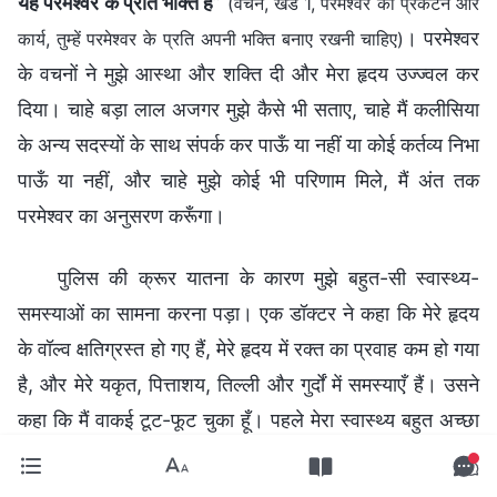
यह परमेश्वर के प्रति भक्ति है
”
(वचन, खंड 1, परमेश्वर का प्रकटन और
। परमेश्वर
कार्य, तुम्हें परमेश्वर के प्रति अपनी भक्ति बनाए रखनी चाहिए)
के वचनों ने मुझे आस्था और शक्ति दी और मेरा हृदय उज्ज्वल कर
दिया। चाहे बड़ा लाल अजगर मुझे कैसे भी सताए, चाहे मैं कलीसिया
के अन्य सदस्यों के साथ संपर्क कर पाऊँ या नहीं या कोई कर्तव्य निभा
पाऊँ या नहीं, और चाहे मुझे कोई भी परिणाम मिले, मैं अंत तक
परमेश्वर का अनुसरण करूँगा।
पुलिस की क्रूर यातना के कारण मुझे बहुत-सी स्वास्थ्य-
समस्याओं का सामना करना पड़ा। एक डॉक्टर ने कहा कि मेरे हृदय
के वॉल्व क्षतिग्रस्त हो गए हैं, मेरे हृदय में रक्त का प्रवाह कम हो गया
है, और मेरे यकृत, पित्ताशय, तिल्ली और गुर्दों में समस्याएँ हैं। उसने
कहा कि मैं वाकई टूट-फूट चुका हूँ। पहले मेरा स्वास्थ्य बहुत अच्छा
था, लेकिन अब मैं खाली हाथ होकर भी एक बार में सीढ़ियाँ चढ़ने में
हाँफने लगता हूँ और मेरे दिल में दर्द होता है। जब उन्होंने मुझे छोड़ा