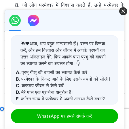
8. जो लोग परमेश्वर में विश्वास करते हैं, उन्हें परमेश्वर के
प्रति समर्पण करना चाहिए और उसकी आराधना करनी चाहिए।
किसी व्यक्ति की बड़ाई मत करो, न किसी का आदर करो; परमेश्वर
को पहले, जिनका आदर करते हो उन्हें दूसरे और खुद को तीसरे
स्थान पर मत रखो। किसी भी व्यक्ति का तुम्हारे हृदय में कोई स्थान
🎁❤️आज, आप बहुत भाग्यशाली हैं। बटन पर क्लिक
करें, और हम विश्वास और जीवन में आपके प्रश्नों का
नहीं होना चाहिए और तुम्हें लोगों को—विशेषकर उन्हें जिनका तुम
उत्तर ऑनलाइन देंगे, फिर आपके पास प्रभु की वापसी
सम्मान करते हो—परमेश्वर के समतुल्य या उसके बराबर नहीं मानना
का स्वागत करने का अवसर होगा।👇
चाहिए। यह परमेश्वर के लिए असहनीय है।
A.
प्रभु यीशु की वापसी का स्वागत कैसे करें
B.
परमेश्वर के निकट आने के लिए उसके वचनों को सीखें l
कुछ लोग खास तौर पर हालात देखकर अपना रुख बदलने और
C.
कष्टमय जीवन से कैसे बचें
D.
मेरे पास एक प्रार्थना अनुरोध है।
दूसरों की चापलूसी करने में माहिर होते हैं। वे मुझे जिसकी भी बड़ाई
E.
कठिन समय में परमेश्वर में अपनी आस्था कैसे बढ़ाएं?
करते, जिससे भी अच्छा बर्ताव करते या जिसके साथ भी अक्सर
संगति करते देखते हैं, उन्हें ही प्रभावित करने में लग जाते हैं। उनके
राज्य के युग में परमेश्वर के प्रशासनिक आदेशों के बारे में
WhatsApp पर हमसे संपर्क करें
00:00
52:24
मन में एक धारणा घर कर गई है : अब परमेश्वर के बाद इस भाई-