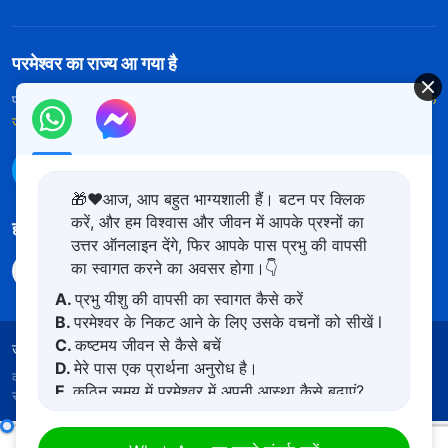
परमेश्वर का राज्य आ गया है
परमेश्वर का राज्य पृथ्वी पर आ गया है! क्या आप इसमें प्रवेश करना चाहते हैं?
और अधिक
जानें
WhatsApp पर हमसे संपर्क करें
🎁❤️आज, आप बहुत भाग्यशाली हैं। बटन पर क्लिक
करें, और हम विश्वास और जीवन में आपके प्रश्नों का
हमारा अनुसरण करें
उत्तर ऑनलाइन देंगे, फिर आपके पास प्रभु की वापसी
का स्वागत करने का अवसर होगा।👇
A.
प्रभु यीशु की वापसी का स्वागत कैसे करें
B.
परमेश्वर के निकट आने के लिए उसके वचनों को सीखें l
C.
कष्टमय जीवन से कैसे बचें
उपयोग की शर्तें
गोपनीयता नीत
साभार
कुकीज नीति
D.
मेरे पास एक प्रार्थना अनुरोध है।
कॉपीराइट © 2026
सर्वशक्तिमान परमेश्वर की कलीसिया।
सर्वाधिकार
E.
कठिन समय में परमेश्वर में अपनी आस्था कैसे बढ़ाएं?
सुरक्षित।
परमेश्वर के दैनिक वचन : जीवन में प्रवेश | अंश 467