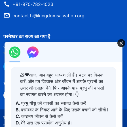
+91-970-782-1023
contact.hi@kingdomsalvation.org
परमेश्वर का राज्य आ गया है
परमेश्वर का राज्य पृथ्वी पर आ गया है! क्या आप इसमें प्रवेश करना चाहते हैं?
और अधिक
जानें
WhatsApp पर हमसे संपर्क करें
🎁❤️आज, आप बहुत भाग्यशाली हैं। बटन पर क्लिक
करें, और हम विश्वास और जीवन में आपके प्रश्नों का
हमारा अनुसरण करें
उत्तर ऑनलाइन देंगे, फिर आपके पास प्रभु की वापसी
का स्वागत करने का अवसर होगा।👇
A.
प्रभु यीशु की वापसी का स्वागत कैसे करें
B.
परमेश्वर के निकट आने के लिए उसके वचनों को सीखें l
C.
कष्टमय जीवन से कैसे बचें
उपयोग की शर्तें
गोपनीयता नीत
साभार
कुकीज नीति
D.
मेरे पास एक प्रार्थना अनुरोध है।
कॉपीराइट © 2026
सर्वशक्तिमान परमेश्वर की कलीसिया।
सर्वाधिकार