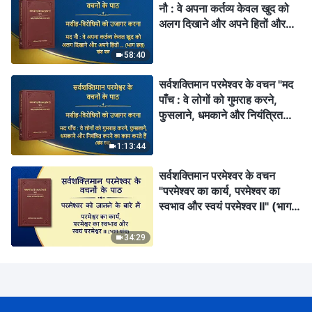
नौ : वे अपना कर्तव्य केवल खुद को
अलग दिखाने और अपने हितों और
महत्वाकांक्षाओं को पूरा करने के लिए
निभाते हैं; वे कभी परमेश्वर के घर के
58:40
हितों की नहीं सोचते और वे व्यक्तिगत
सर्वशक्तिमान परमेश्वर के वचन "मद
यश के बदले उन हितों के साथ
पाँच : वे लोगों को गुमराह करने,
विश्वासघात तक कर देते हैं (भाग
फुसलाने, धमकाने और नियंत्रित
छह)" (खंड एक)
करने का काम करते हैं" (खंड छह)
1:13:44
सर्वशक्तिमान परमेश्वर के वचन
"परमेश्वर का कार्य, परमेश्वर का
स्वभाव और स्वयं परमेश्वर II" (भाग
पांच)
34:29