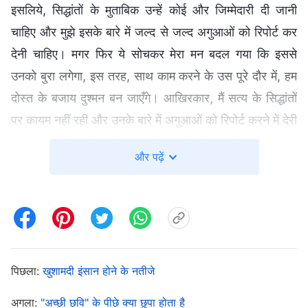
इसलिये, सिद्धांतों के मुताबिक उन्हें कोई और जिम्मेदारी दी जानी
चाहिए और मुझे इसके बारे में जल्द से जल्द अगुआओं को रिपोर्ट कर
देनी चाहिए। मगर फिर ये सोचकर मेरा मन बदल गया कि इससे
उनको बुरा लगेगा, इस तरह, साथ काम करने के उस पूरे दौर में, हम
दोस्त के बजाय दुश्मन बन जाएँगे। आखिरकार, मैं सत्य के सिद्धांतों
पर कायम नहीं रही और उनके बारे में अगुआओं को रिपोर्ट करने में देरी
की। मैं अजीबो-गरीब स्थित में फँस गयी थी, क्योंकि मैं सत्य पर
और पढ़ें
अमल नहीं कर रही थी, मैंने अपने काम की समस्याओं को लेकर आँखें
मूँद ली थी। मैं बहन ली के कामकाज के तरीकों की अभ्यस्त हो चुकी
थी और जब तक बाहरी तौर पर हमारा मेलजोल ठीक था, मैं संतुष्ट
थी। मैं परमेश्वर के घर के कार्य को कायम रखने के बारे में नहीं सोच
रही थी, यहां असल में क्या चल रहा है, इसके बारे में मैंने अगुआओं को
पिछला:
खुशामदी इंसान होने के नतीजे
नहीं बताया।
अगला:
"अच्छी छवि" के पीछे क्या छुपा होता है