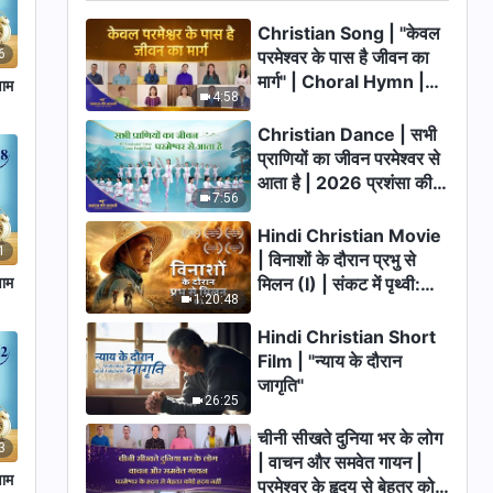
Christian Song | "केवल
परमेश्वर के पास है जीवन का
6
मार्ग" | Choral Hymn |
णाम
4:58
2026 प्रशंसा की आवाजें
Christian Dance | सभी
प्राणियों का जीवन परमेश्वर से
आता है | 2026 प्रशंसा की
7:56
आवाजें
Hindi Christian Movie
1
| विनाशों के दौरान प्रभु से
णाम
मिलन (I) | संकट में पृथ्वी:
1:20:48
मानवता का भाग्य कहाँ जा रहा
है?
Hindi Christian Short
Film | "न्याय के दौरान
जागृति"
26:25
चीनी सीखते दुनिया भर के लोग
3
| वाचन और समवेत गायन |
णाम
परमेश्वर के हृदय से बेहतर कोई