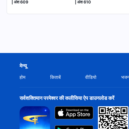
| अंश 609
| अंश 610
मेन्यू
होम
किताबें
वीडियो
भज
सर्वशक्तिमान परमेश्वर की कलीसिया ऐप डाउनलोड करें