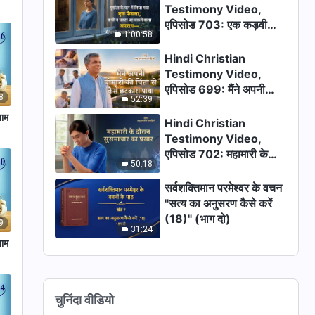
Testimony Video,
एपिसोड 703: एक कड़वी
1:00:58
असफलता के बाद मैंने क्या पाया
Hindi Christian
Testimony Video,
एपिसोड 699: मैंने अपनी
8
52:39
बीमारी की चिंता से कैसे
णाम
छुटकारा पाया
Hindi Christian
Testimony Video,
एपिसोड 702: महामारी के
50:18
दौरान सुसमाचार का प्रसार
सर्वशक्तिमान परमेश्वर के वचन
"सत्य का अनुसरण कैसे करें
(18)" (भाग दो)
9
31:24
णाम
चुनिंदा वीडियो