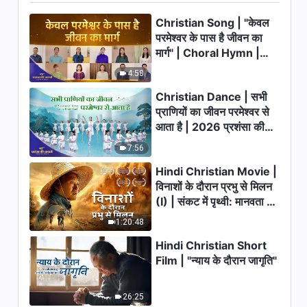
11:45
Christian Song | "केवल
परमेश्वर के पास है जीवन का
मार्ग" | Choral Hymn |
परमेश्वर के दैनिक वचन : मंज़िलें और
परिणाम | अंश 596
2026 प्रशंसा की आवाजें
4:58
6:58
Christian Dance | सभी
प्राणियों का जीवन परमेश्वर से
परमेश्वर के दैनिक वचन : मंज़िलें और
आता है | 2026 प्रशंसा की
परिणाम | अंश 597
आवाजें
7:56
6:06
Hindi Christian Movie |
विनाशों के दौरान प्रभु से मिलन
परमेश्वर के दैनिक वचन : मंज़िलें और
(I) | संकट में पृथ्वी: मानवता का
परिणाम | अंश 598
भाग्य कहाँ जा रहा है?
1:20:48
11:35
Hindi Christian Short
परमेश्वर के दैनिक वचन : मंज़िलें और
Film | "न्याय के दौरान जागृति"
परिणाम | अंश 599
19:42
26:25