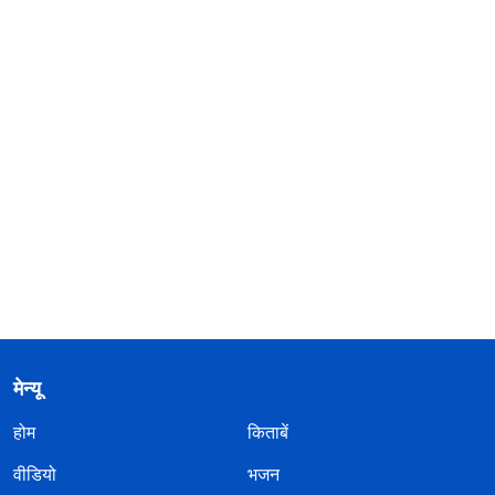
मेन्यू
होम
किताबें
वीडियो
भजन