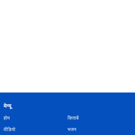
मेन्यू
होम
किताबें
वीडियो
भजन