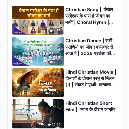
Hindi Christian Song | सच्चे मार्ग
Christian Song | "केवल
की तलाश के सिद्धांत (Lyrics)
परमेश्वर के पास है जीवन का
मार्ग" | Choral Hymn |
4:45
2026 प्रशंसा की आवाजें
4:58
Hindi Christian Song | परीक्षण
Christian Dance | सभी
माँग करते हैं आस्था की (Lyrics)
प्राणियों का जीवन परमेश्वर से
3:57
आता है | 2026 प्रशंसा की
आवाजें
7:56
Hindi Christian Song | परमेश्वर
ने पाई है महिमा अपनी सभी रचनाओं के बीच
Hindi Christian Movie |
(Lyrics)
विनाशों के दौरान प्रभु से मिलन
5:17
(I) | संकट में पृथ्वी: मानवता का
भाग्य कहाँ जा रहा है?
Hindi Christian Song | मानव के
1:20:48
भविष्य पर परमेश्वर विलाप करता है
Hindi Christian Short
(Lyrics)
9:43
Film | "न्याय के दौरान जागृति"
अपने हृदय को परमेश्वर के आगे शांत करने
26:25
के तरीके | Hindi Christian Song