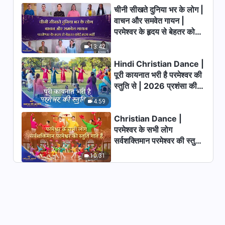
With Lyrics
चीनी सीखते दुनिया भर के लोग |
6:11
वाचन और समवेत गायन |
परमेश्वर के हृदय से बेहतर कोई
Praise Song Collection -
हृदय नहीं | 2026 स्तुति की
Hindi Christian Songs With
13:42
ध्वनियाँ
Lyrics
Hindi Christian Dance |
1:25:13
पूरी कायनात भरी है परमेश्वर की
स्तुति से | 2026 प्रशंसा की
विश्राम में प्रवेश करने की मानवता के लिए
एकमात्र राह | Hindi Christian
आवाजें
4:59
Song With Lyrics
5:43
Christian Dance |
परमेश्वर के सभी लोग
Hindi Christian Song | सत्य को
सर्वशक्तिमान परमेश्वर की स्तुति
स्वीकारने वाले ही परमेश्वर की वाणी सुन
गाते हैं | 2026 प्रशंसा की
सकते हैं (Lyrics)
10:31
आवाजें
5:47