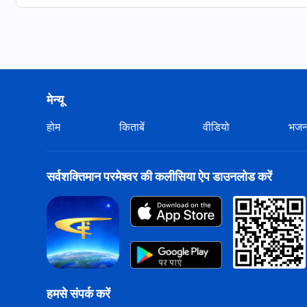
Hindi Christian Song Collection - Praise and Wor
https://hi.kingdomsalvation.org/videos/hindi-chri
Hindi Christian Worship Song | मेरा घर कहां है (Lyrics
मेन्यू
https://youtu.be/m5yxKC6JsBc
होम
किताबें
वीडियो
भज
चमकती पूर्वी बिजली
,
सर्वशक्तिमान परमेश्वर की
कलीसिया
का सृ
दूसरे आगमन, अंतिम दिनों के मसीह की वजह से किया गया था। यह उन सभी
स्वीकार करते हैं और उसके वचनों के द्वारा जीते और बचाए जाते हैं। यह प
सर्वशक्तिमान परमेश्वर की कलीसिया ऐप डाउनलोड करें
था और चरवाहे के रूप में उन्हीं के द्वारा नेतृत्व किया जाता है। इसे न
जीवन है। परमेश्वर की भेड़ परमेश्वर की आवाज़ सुनती है। जब तक आप सर्
हो गए हैं।
Whatsapp: +91-875-396-2907
विशेष वक्तव्य: यह वीडियो प्रस्तुति सर्वशक्तिमान परमेश्वर के कल
हमसे संपर्क करें
गई थी। यह वीडियो किसी भी तीसरे पक्ष को लाभ के लिए वितरित नहीं