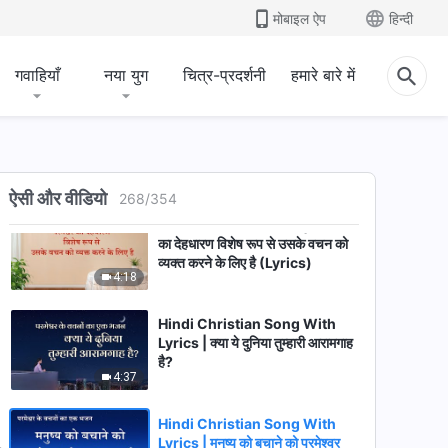
मोबाइल ऐप
हिन्दी
Hindi Christian Song With
Lyrics | क्या तुम्हें पता है स्रोत अंनत
जीवन का?
गवाहियाँ
नया युग
चित्र-प्रदर्शनी
हमारे बारे में
5:26
Hindi Christian Song With
Lyrics | तुम लोगों को सत्य स्वीकार करने
वाला बनना चाहिए
6:16
ऐसी और वीडियो
268
/
354
Hindi Christian Song | परमेश्वर
का देहधारण विशेष रूप से उसके वचन को
व्यक्त करने के लिए है (Lyrics)
4:18
Hindi Christian Song With
Lyrics | क्या ये दुनिया तुम्हारी आरामगाह
है?
4:37
Hindi Christian Song With
Lyrics | मनुष्य को बचाने को परमेश्वर