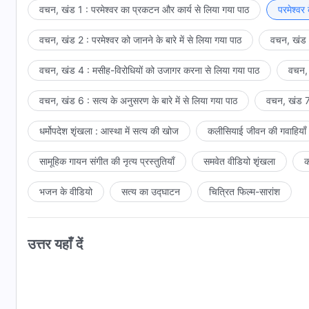
को पछतावा महसूस होता है और वे प्रायश्चित करने को तैयार होते हैं। इस
वचन, खंड 1 : परमेश्वर का प्रकटन और कार्य से लिया गया पाठ
परमेश्वर
त्याग दिया जाता है। पवित्र आत्मा का कार्य विशेष रूप से सामान्य होता 
हैं, वे तब भी रोते हैं, वे तब भी दुःख उठाते हैं, वे तब भी कमज़ोर होते ह
वचन, खंड 2 : परमेश्वर को जानने के बारे में से लिया गया पाठ
वचन, खंड 3
में वे पीछे हटने से स्वयं को रोक सकते हैं और परमेश्वर से प्रेम कर सकते ह
वचन, खंड 4 : मसीह-विरोधियों को उजागर करना से लिया गया पाठ
वचन, 
प्रशंसा कर सकते हैं; पवित्र आत्मा का कार्य विशेष रूप से सामान्य ह
जैसे ही पवित्र आत्मा कार्य करना आरंभ करता है, वैसे ही लोगों की दशा
वचन, खंड 6 : सत्य के अनुसरण के बारे में से लिया गया पाठ
वचन, खंड 7 
त्रुटिपूर्ण होती हैं। जब पवित्र आत्मा मनुष्य के भीतर कार्य करता है, तो
परंतु पवित्र आत्मा का प्रकाशन और प्रज्ज्वलन आ जाता है, और इसल
धर्मोपदेश शृंखला : आस्था में सत्य की खोज
कलीसियाई जीवन की गवाहियाँ
सामान्य हो जाती हैं, और वह शीघ्रता से बदल जाता है। लोगों के वास्तव
करते हैं या शैतान के कार्य का, और यदि वे इन अवस्थाओं को समझने में 
सामूहिक गायन संगीत की नृत्य प्रस्तुतियाँ
समवेत वीडियो शृंखला
क
ही नहीं उठता, कहने का अर्थ है कि उनके स्वभाव में कुछ नहीं बदलता। 
भजन के वीडियो
सत्य का उद्घाटन
चित्रित फिल्म-सारांश
ही है; इस रूप में, उनके लिए यह अनुभव करना सहज होगा।
उत्तर यहाँ दें