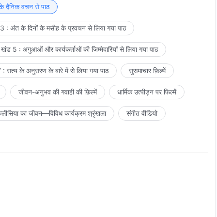
 तरह, उनका विद्रोही और भ्रष्ट स्वभाव धीरे-धीरे परमेश्वर के कार्य के भीतर
 के दैनिक वचन से पाठ
है, और जब वह लोगों में कार्य करता है, तब भी उनके जीवन में कठिनाइयाँ होती
ैं, और ऐसी बहुत सी बातें होती हैं जो उनके लिए अस्पष्ट हों, फिर भी ऐसी अवस्था
 : अंत के दिनों के मसीह के प्रवचन से लिया गया पाठ
ैं, और यद्यपि वे रोते हैं और भीतर से व्याकुल होते हैं, वे फिर भी परमेश्वर की
खंड 5 : अगुआओं और कार्यकर्ताओं की जिम्मेदारियाँ से लिया गया पाठ
ोता है, और उसमें थोड़ा सा भी अलौकिक नहीं होता। अधिकाँश लोग सोचते हैं कि
 में परिवर्तन आ जाता है और उनकी आधारभूत बातें हट जाती हैं। ऐसी धारणाएँ
: सत्य के अनुसरण के बारे में से लिया गया पाठ
सुसमाचार फ़िल्में
 मनुष्य की निष्क्रिय बातें तब भी उसमें होती हैं और उसकी अवस्था वही रहती है,
िये उसकी दशा और अधिक सक्रिय हो जाती है, उसके भीतर की परिस्थितियाँ
जीवन-अनुभव की गवाही की फ़िल्में
धार्मिक उत्पीड़न पर फिल्में
िक अनुभवों में वे प्राथमिक रूप से या तो पवित्र आत्मा के कार्य का अनुभव
सक्षम नहीं होते, और इनमें भेद नहीं करते, तो वास्तविक अनुभवों का तो सवाल
लीसिया का जीवन—विविध कार्यक्रम श्रृंखला
संगीत वीडियो
इस प्रकार, परमेश्वर के कार्य का अनुभव करने की कुँजी इन बातों को समझना