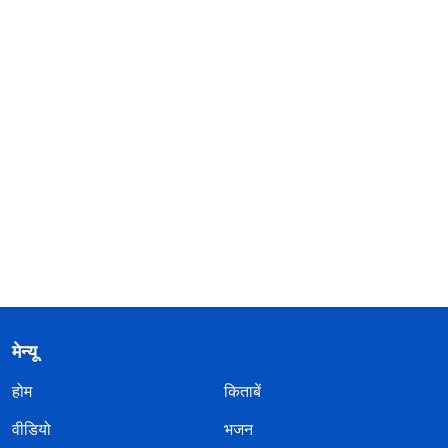
मेन्यू
होम
किताबें
वीडियो
भजन