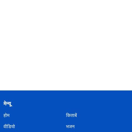
मेन्यू
होम
किताबें
वीडियो
भजन